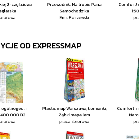
kie; 2-częściowa
Przewodnik. Na tropie Pana
Comfort! 
eglarska
Samochodzika
1:5
zbiorowa
Emil Roszewski
pr
ZYCJE OD
EXPRESSMAP
 ogólnogeo. i
Plastic map Warszawa, Łomianki,
Comfort! m
:1 400 000 B2
Ząbki mapa lam
Naro
zbiorowa
praca zbiorowa
pr