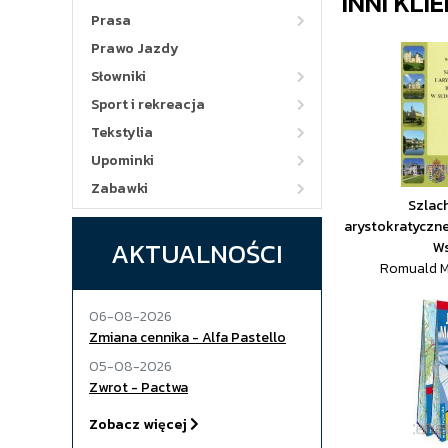
INNI KLI
Prasa
Prawo Jazdy
Słowniki
Sport i rekreacja
Tekstylia
Upominki
Zabawki
Szlach
arystokratyczne
AKTUALNOŚCI
W
Romuald M
06-08-2026
Zmiana cennika - Alfa Pastello
05-08-2026
Zwrot - Pactwa
Zobacz więcej