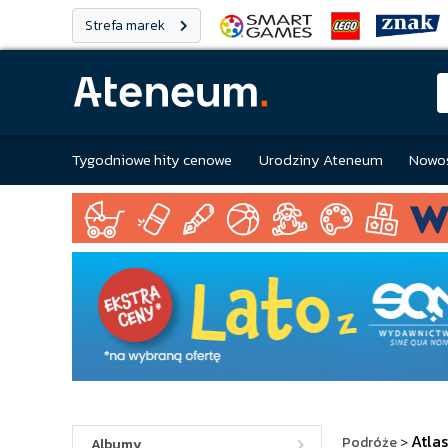
Strefa marek
Tygodniowe hity cenowe
Urodziny Ateneum
Nowoś
Atla
Podróże
>
Albumy