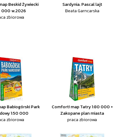
map Beskid Żywiecki
Sardynia. Pascal lajt
0 000 w.2026
Beata Garncarska
aca zbiorowa
ap Babiogórski Park
Comfort! map Tatry 1:80 000 +
dowy 1:50 000
Zakopane plan miasta
aca zbiorowa
praca zbiorowa