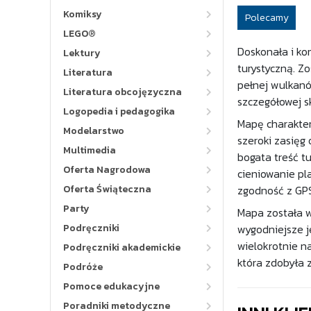
Komiksy
Polecamy
LEGO®
Doskonała i ko
Lektury
turystyczną. Z
Literatura
pełnej wulkanó
Literatura obcojęzyczna
szczegółowej sk
Logopedia i pedagogika
Mapę charakter
Modelarstwo
szeroki zasięg
Multimedia
bogata treść tu
Oferta Nagrodowa
cieniowanie pl
Oferta Świąteczna
zgodność z GP
Party
Mapa została w
Podręczniki
wygodniejsze j
wielokrotnie n
Podręczniki akademickie
która zdobyła 
Podróże
Pomoce edukacyjne
Poradniki metodyczne