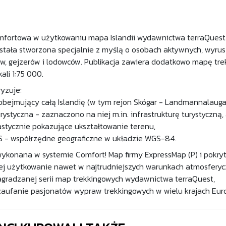
mfortowa w użytkowaniu mapa Islandii wydawnictwa terraQuest w
ostała stworzona specjalnie z myślą o osobach aktywnych, wyru
w, gejzerów i lodowców. Publikacja zawiera dodatkowo mapę t
ali 1:75 000.
yzuje:
 obejmujący całą Islandię (w tym rejon Skógar - Landmannalaug
rystyczna - zaznaczono na niej m.in. infrastrukturę turystyczną, 
astycznie pokazujące ukształtowanie terenu,
S - współrzędne geograficzne w układzie WGS-84.
ykonana w systemie Comfort! Map firmy ExpressMap (P) i pokryt
ej użytkowanie nawet w najtrudniejszych warunkach atmosferyczn
agradzanej serii map trekkingowych wydawnictwa terraQuest,
zaufanie pasjonatów wypraw trekkingowych w wielu krajach Euro