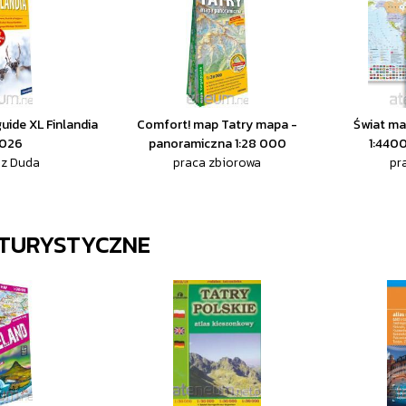
ide XL Finlandia
Comfort! map Tatry mapa -
Świat map
2026
panoramiczna 1:28 000
1:440
z Duda
praca zbiorowa
pr
TURYSTYCZNE