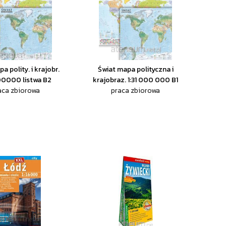
a polity. i krajobr.
Świat mapa polityczna i
00000 listwa B2
krajobraz. 1:31 000 000 B1
aca zbiorowa
praca zbiorowa