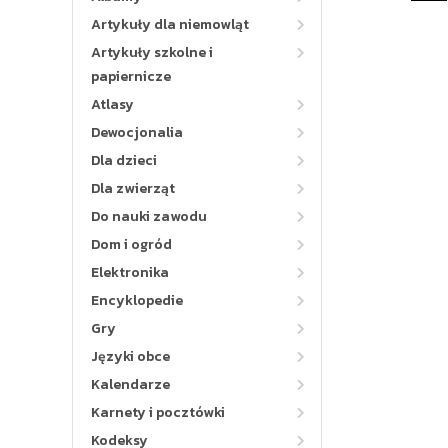
Artykuły dla niemowląt
Artykuły szkolne i
papiernicze
Atlasy
Dewocjonalia
Dla dzieci
Dla zwierząt
Do nauki zawodu
Dom i ogród
Elektronika
Encyklopedie
Gry
Języki obce
Kalendarze
Karnety i pocztówki
Kodeksy