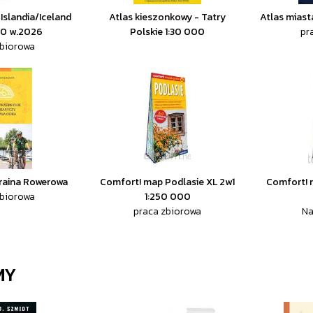
Islandia/Iceland
Atlas kieszonkowy - Tatry
Atlas miast
00 w.2026
Polskie 1:30 000
pr
zbiorowa
raina Rowerowa
Comfort! map Podlasie XL 2w1
Comfort! m
zbiorowa
1:250 000
praca zbiorowa
Na
MY