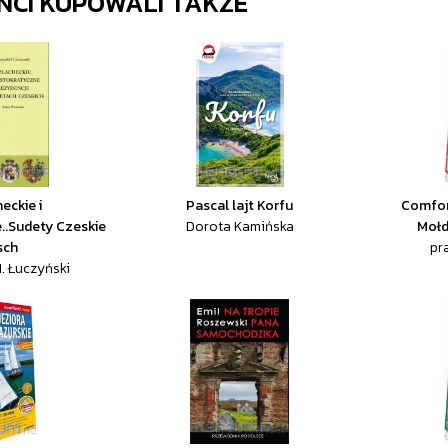
ENCI KUPOWALI TAKŻE
eckie i
Pascal lajt Korfu
Comfor
..Sudety Czeskie
Dorota Kamińska
Mołd
sch
pr
. Łuczyński