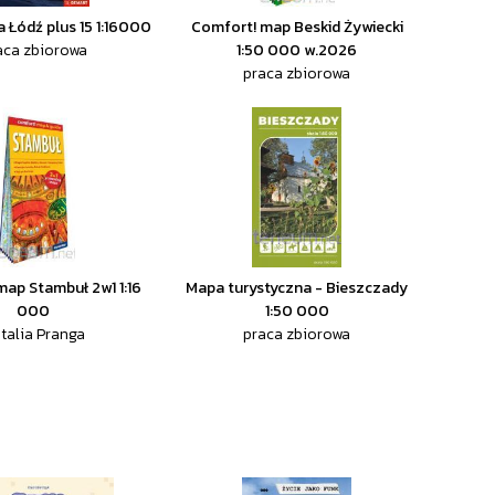
a Łódź plus 15 1:16000
Comfort! map Beskid Żywiecki
aca zbiorowa
1:50 000 w.2026
praca zbiorowa
ap Stambuł 2w1 1:16
Mapa turystyczna - Bieszczady
000
1:50 000
talia Pranga
praca zbiorowa