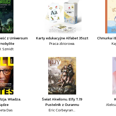
ieść z Uniwersum
Karty edukacyjne Alfabet 35szt
Chmurka i 
rnobylite
Praca zbiorowa.
Ka
J. Szmidt
Wizja. Władza.
Świat Akwilonu. Elfy T.19
iądze
Pustelnik z Ourannu
Aleks
eta Das
Eric Corbeyran...