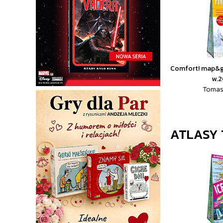
Comfort! map&gu
w.
Tomas
ATLASY 