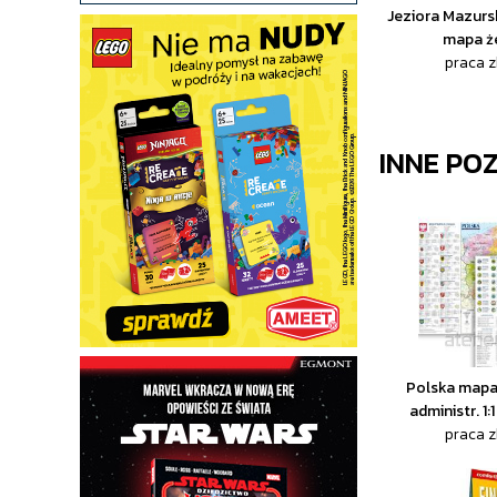
Jeziora Mazurs
mapa ż
praca 
INNE PO
Polska mapa
administr. 1
praca 