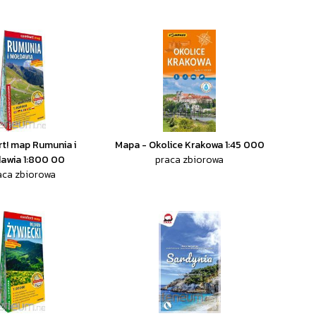
t! map Rumunia i
Mapa - Okolice Krakowa 1:45 000
awia 1:800 00
praca zbiorowa
aca zbiorowa