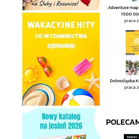
Adventure map 
1:500 0
praca 
Dolnośląska K
praca 
POLECA