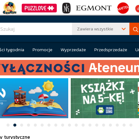
Zawiera wszystkie
ci tygodnia
Promocje
Wyprzedaże
Przedsprzedaże
U
sy turystyczne