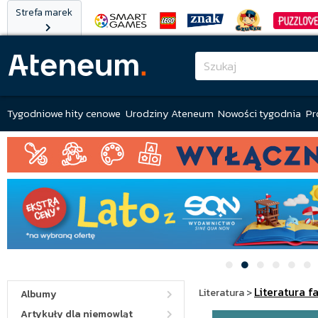
Strefa marek
Tygodniowe hity cenowe
Urodziny Ateneum
Nowości tygodnia
Pr
Literatura f
Literatura
>
Albumy
Artykuły dla niemowląt