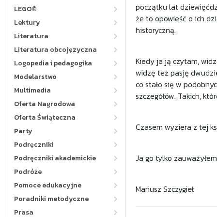
początku lat dziewięćdzi
LEGO®
że to opowieść o ich dzi
Lektury
historyczną.
Literatura
Literatura obcojęzyczna
Kiedy ja ją czytam, wid
Logopedia i pedagogika
widzę też pasję dwudzi
Modelarstwo
co stało się w podobny
Multimedia
szczegółów. Takich, kt
Oferta Nagrodowa
Oferta Świąteczna
Czasem wyziera z tej ks
Party
Podręczniki
Ja go tylko zauważyłem
Podręczniki akademickie
Podróże
Pomoce edukacyjne
Mariusz Szczygieł
Poradniki metodyczne
Prasa