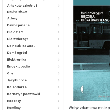
Artykuły szkolne i
papiernicze
Atlasy
Dewocjonalia
Dla dzieci
Dla zwierząt
Do nauki zawodu
Dom i ogród
Elektronika
Encyklopedie
Gry
Języki obce
Kalendarze
Karnety i pocztówki
Kodeksy
Wciąż zdumiewa mnie pop
Komiksy