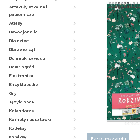
Artykuły szkolne i
papiernicze
Atlasy
Dewocjonalia
Dla dzieci
Dla zwierząt
Do nauki zawodu
Dom i ogród
Elektronika
Encyklopedie
Gry
Języki obce
Kalendarze
Karnety i pocztówki
Kodeksy
Komiksy
Bez prawa zwrotu