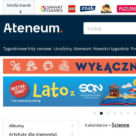
Strefa marek
Tygodniowe hity cenowe
Urodziny Ateneum
Nowości tygodnia
Pr
Ścienne
Kalendarze
>
Albumy
Artykuły dla niemowląt