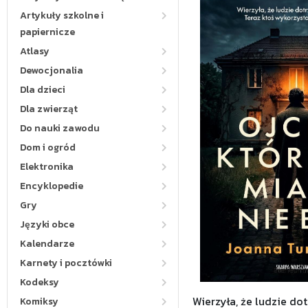
Artykuły szkolne i
papiernicze
Atlasy
Dewocjonalia
Dla dzieci
Dla zwierząt
Do nauki zawodu
Dom i ogród
Elektronika
Encyklopedie
Gry
Języki obce
Kalendarze
Karnety i pocztówki
Kodeksy
Wierzyła, że ludzie do
Komiksy