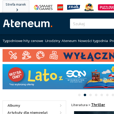
Strefa marek
Tygodniowe hity cenowe
Urodziny Ateneum
Nowości tygodnia
Pr
Thriller
Literatura
>
Albumy
Artykuły dla niemowląt