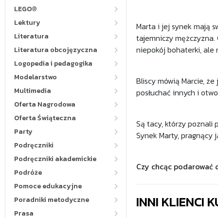
LEGO®
Lektury
Marta i jej synek mają s
Literatura
tajemniczy mężczyzna. 
niepokój bohaterki, ale 
Literatura obcojęzyczna
Logopedia i pedagogika
Modelarstwo
Bliscy mówią Marcie, że
Multimedia
posłuchać innych i otwo
Oferta Nagrodowa
Oferta Świąteczna
Są tacy, którzy poznali p
Party
Synek Marty, pragnący j
Podręczniki
Podręczniki akademickie
Czy chcąc podarować d
Podróże
Pomoce edukacyjne
INNI KLIENCI
Poradniki metodyczne
Prasa