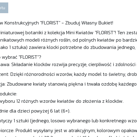
otu
ów Konstrukcyjnych "FLORIST" - Zbuduj Własny Bukiet!
iniaturowej botaniki z kolekcja Mini Kwiatów "FLORIST"! Ten ze
unikatowych modeli różnych roślin, od polnych kwiatów po bardz
ako 1 sztuka) zawiera klocki potrzebne do zbudowania jednego,
 wybrać "FLORIST"?
wa: Składanie klocków rozwija precyzje, cierpliwość i zdolnośc
zent: Dzięki różnorodności wzorów, każdy model to świetny, dr
ja: Zbudowane kwiaty stanowią piękna i trwała ozdobę każdego b
odukcie:
wyboru 12 różnych wzorów kwiatów do złożenia z klocków.
ie dla dzieci powyżej 6 lat (6+).
tyczy 1 sztuki (jednego, losowo wybranego lub konkretnego wzor
orcze: Produkt wysyłany jest w atrakcyjnym, kolorowym opakow