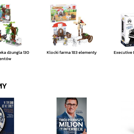
wka dżungla 130
Klocki farma 183 elementy
Executive 
entów
MY