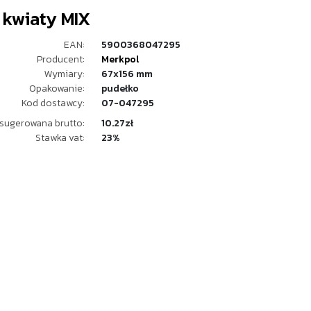
 kwiaty MIX
EAN:
5900368047295
Producent:
Merkpol
Wymiary:
67x156 mm
Opakowanie:
pudełko
Kod dostawcy:
07-047295
sugerowana brutto:
10.27zł
Stawka vat:
23%