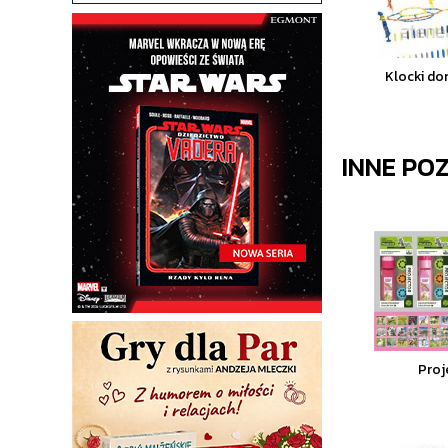
Klocki do
INNE PO
Proj