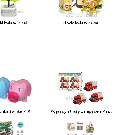
ki kwiaty 142el
Klocki kwiaty 484el
onka świnka MIX
Pojazdy straży z napędem 4szt