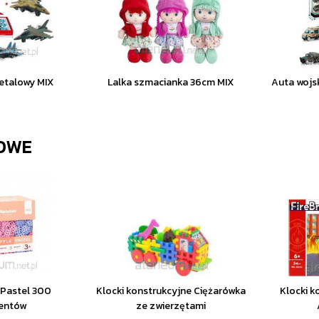
etalowy MIX
Lalka szmacianka 36cm MIX
Auta wojs
OWE
e Pastel 300
Klocki konstrukcyjne Ciężarówka
Klocki k
entów
ze zwierzętami