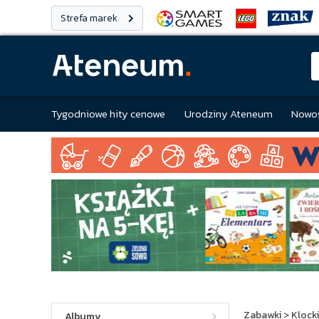
Strefa marek
Tygodniowe hity cenowe
Urodziny Ateneum
Nowoś
Zabawki
>
Klocki
Albumy