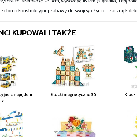
tora to: szerokość 28.3cm, wysokość 16.1cm (z grafika) i głębok
 koloru i konstrukcyjnej zabawy do swojego życia - zacznij kolek
ENCI KUPOWALI TAKŻE
kcyjne z napędem
Klocki magnetyczne 3D
Klocki
IX