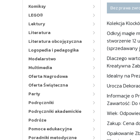
Komiksy
Bez prawa zwr
LEGO®
Kolekcja Klock
Lektury
Literatura
Odkryj magie m
stworzenie 12 
Literatura obcojęzyczna
(sprzedawany j
Logopedia i pedagogika
Dlaczego warto
Modelarstwo
Kreatywna Zaba
Multimedia
Idealny na Pre
Oferta Nagrodowa
Oferta Świąteczna
Urocza Dekorac
Party
Informacje o Pr
Podręczniki
Zawartość: Do 
Podręczniki akademickie
Wiek: Odpowiedn
Podróże
Zakup: Cena do
Pomoce edukacyjne
Opakowanie Zbi
Poradniki metodyczne