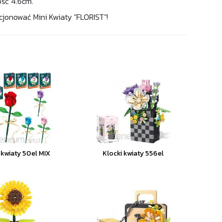
ość 4.6cm.
cjonować Mini Kwiaty "FLORIST"!
 kwiaty 50el MIX
Klocki kwiaty 556el