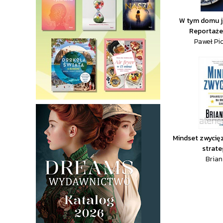
W tym domu ju
Reportaże 
Paweł Pi
Mindset zwycię
strateg
Brian