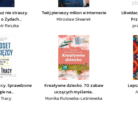
ż nie straszy.
Twój pierwszy milion w internecie
Likwidac
o Żydach...
Mirosław Skwarek
Prz
otr Reszka
pr
zcy. Sprawdzone
Kreatywne dziecko. 70 zabaw
Leps
ie na...
uczących myślenia..
A
 Tracy
Monika Rutowska-Leśniewska