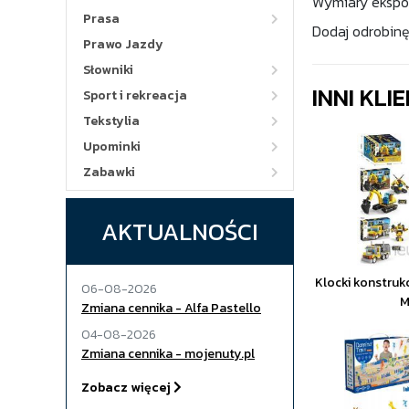
Wymiary ekspozy
Prasa
Dodaj odrobinę
Prawo Jazdy
Słowniki
INNI KLI
Sport i rekreacja
Tekstylia
Upominki
Zabawki
AKTUALNOŚCI
Klocki konstru
06-08-2026
M
Zmiana cennika - Alfa Pastello
04-08-2026
Zmiana cennika - mojenuty.pl
Zobacz więcej