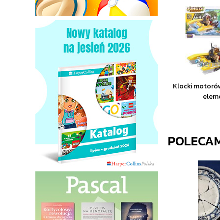
Klocki motoró
elem
POLECA