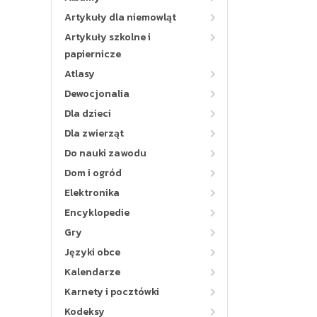
Artykuły dla niemowląt
Artykuły szkolne i
papiernicze
Atlasy
Dewocjonalia
Dla dzieci
Dla zwierząt
Do nauki zawodu
Dom i ogród
Elektronika
Encyklopedie
Gry
Języki obce
Kalendarze
Karnety i pocztówki
Kodeksy