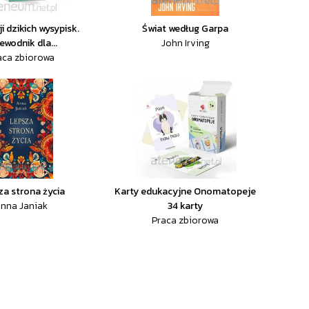
ji dzikich wysypisk.
Świat według Garpa
ewodnik dla...
John Irving
aca zbiorowa
za strona życia
Karty edukacyjne Onomatopeje
nna Janiak
34 karty
Praca zbiorowa