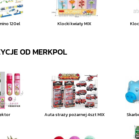
mino 120el
Klocki kwiaty MIX
Kloc
ZYCJE OD
MERKPOL
ektor
Auta straży pożarnej 4szt MIX
Skarb