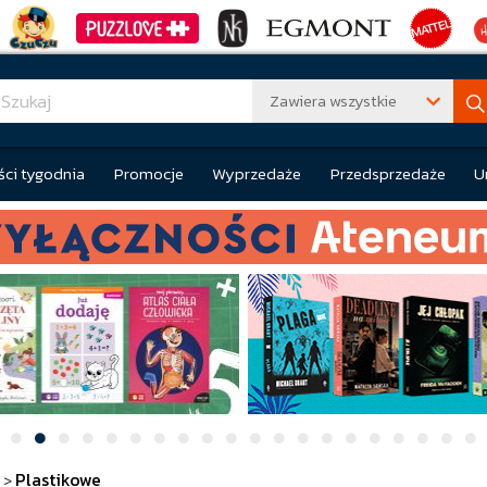
Zawiera wszystkie
ci tygodnia
Promocje
Wyprzedaże
Przedsprzedaże
U
Plastikowe
>