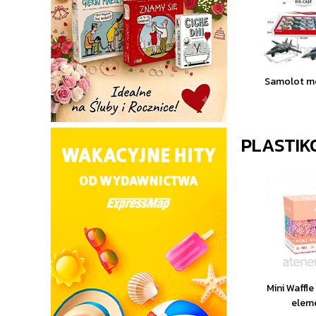
Samolot m
PLASTIK
Mini Waffl
elem