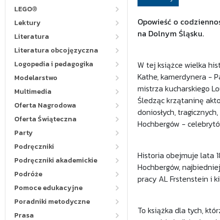
LEGO®
Opowieść o codziennoś
Lektury
na Dolnym Śląsku.
Literatura
Literatura obcojęzyczna
Logopedia i pedagogika
W tej książce wielka his
Kathe, kamerdynera - Pa
Modelarstwo
mistrza kucharskiego Lou
Multimedia
Śledząc krzątaninę akt
Oferta Nagrodowa
doniosłych, tragicznych
Oferta Świąteczna
Hochbergów - celebrytó
Party
Podręczniki
Historia obejmuje lata
Podręczniki akademickie
Hochbergów, najbiedniej
Podróże
pracy AL Frstenstein i k
Pomoce edukacyjne
Poradniki metodyczne
To książka dla tych, kt
Prasa