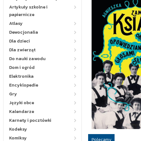
Artykuły szkolne i
papiernicze
Atlasy
Dewocjonalia
Dla dzieci
Dla zwierząt
Do nauki zawodu
Dom i ogród
Elektronika
Encyklopedie
Gry
Języki obce
Kalendarze
Karnety i pocztówki
Kodeksy
Komiksy
Polecamy