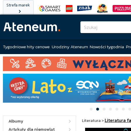
Strefa marek
Tygodniowe hity cenowe
Urodziny Ateneum
Nowości tygodnia
Pr
Literatura f
Literatura
>
Albumy
Artykuły dla niemowląt