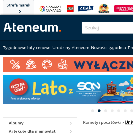
Strefa marek
Tygodniowe hity cenowe
Urodziny Ateneum
Nowości tygodnia
Pr
Uni
Karnety i pocztówki
>
Albumy
Artykuły dla niemowląt