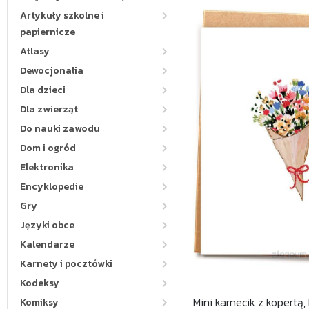
Artykuły szkolne i
papiernicze
Atlasy
Dewocjonalia
Dla dzieci
Dla zwierząt
Do nauki zawodu
Dom i ogród
Elektronika
Encyklopedie
Gry
Języki obce
Kalendarze
Karnety i pocztówki
Kodeksy
Mini karnecik z kopertą,
Komiksy