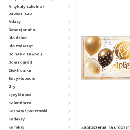
Artykuły szkolne i
papiernicze
Atlasy
Dewocjonalia
Dla dzieci
Dla zwierząt
Do nauki zawodu
Dom i ogród
Elektronika
Encyklopedie
Gry
Języki obce
Kalendarze
Karnety i pocztówki
Kodeksy
Zaproszenia na urodziny
Komiksy