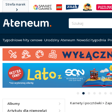
Strefa marek
Tygodniowe hity cenowe
Urodziny Ateneum
Nowości tygodnia
Pr
Karnety i pocztówki
>
Zap
Albumy
Artykuły dla niemowląt