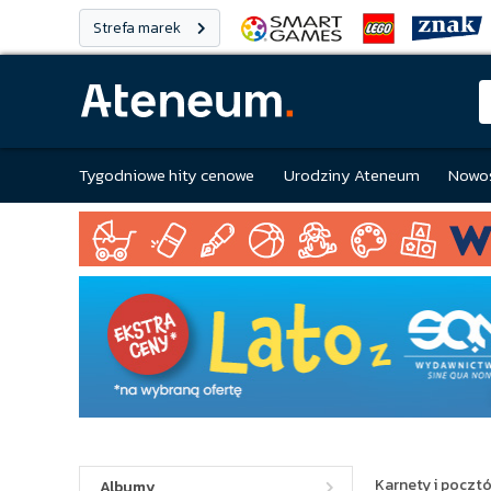
Strefa marek
Tygodniowe hity cenowe
Urodziny Ateneum
Nowoś
Karnety i poczt
Albumy