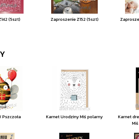
142 (5szt)
Zaproszenie Z152 (5szt)
Zaproszen
NY
W Pszczoła
Karnet Urodziny Miś polarny
Karnet dre
Miś