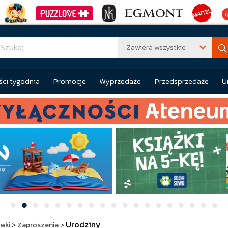
Zawiera wszystkie
ci tygodnia
Promocje
Wyprzedaże
Przedsprzedaże
U
Urodziny
ówki
>
Zaproszenia
>