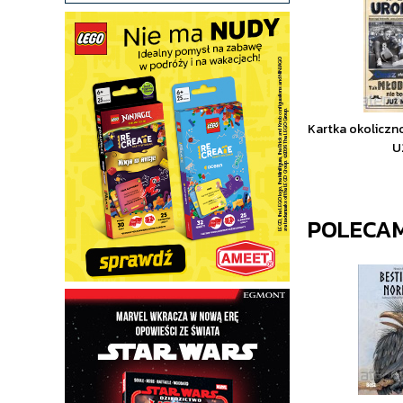
Kartka okoliczn
U
POLECA