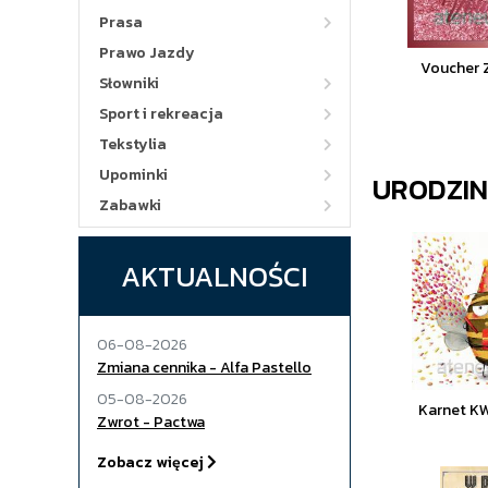
Prasa
Prawo Jazdy
Voucher Z
Słowniki
Sport i rekreacja
Tekstylia
Upominki
URODZI
Zabawki
AKTUALNOŚCI
06-08-2026
Zmiana cennika - Alfa Pastello
05-08-2026
Karnet K
Zwrot - Pactwa
Zobacz więcej