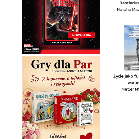
Bestiariu
Natalia Ma
Życie jako f
warun
Metler M