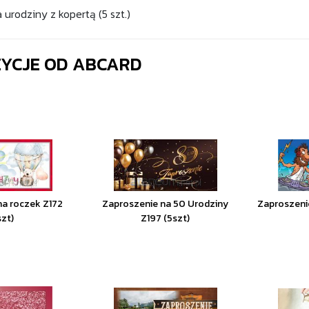
urodziny z kopertą (5 szt.)
ZYCJE OD
ABCARD
na roczek Z172
Zaproszenie na 50 Urodziny
Zaproszenie
szt)
Z197 (5szt)