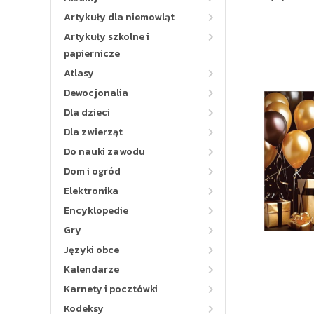
Artykuły dla niemowląt
Artykuły szkolne i
papiernicze
Atlasy
Dewocjonalia
Dla dzieci
Dla zwierząt
Do nauki zawodu
Dom i ogród
Elektronika
Encyklopedie
Gry
Języki obce
Kalendarze
Karnety i pocztówki
Kodeksy