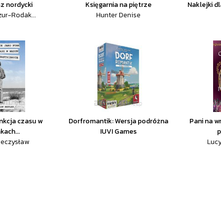
sz nordycki
Księgarnia na piętrze
Naklejki dl
zur-Rodak...
Hunter Denise
unkcja czasu w
Dorfromantik: Wersja podróżna
Pani na w
kach...
IUVI Games
p
ieczysław
Lucy