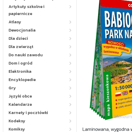
Artykuły szkolne i
papiernicze
Atlasy
Dewocjonalia
Dla dzieci
Dla zwierząt
Do nauki zawodu
Dom i ogród
Elektronika
Encyklopedie
Gry
Języki obce
Kalendarze
Karnety i pocztówki
Kodeksy
Laminowana, wygodna w
Komiksy