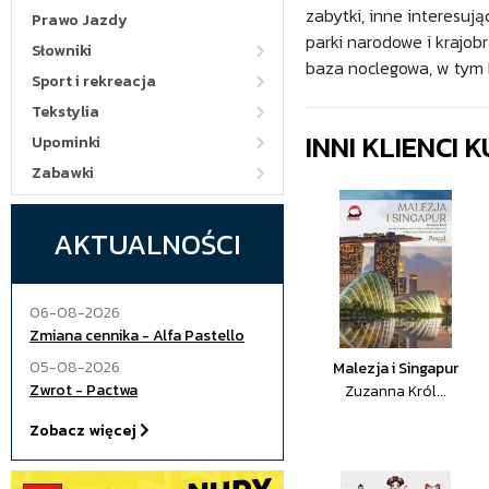
zabytki, inne interesują
Prawo Jazdy
parki narodowe i krajobr
Słowniki
baza noclegowa, w tym k
Sport i rekreacja
Tekstylia
INNI KLIENCI
Upominki
Zabawki
AKTUALNOŚCI
06-08-2026
Zmiana cennika - Alfa Pastello
05-08-2026
Malezja i Singapur
Zwrot - Pactwa
Zuzanna Król...
Zobacz więcej