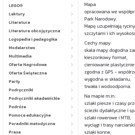
Mapa
LEGO®
opracowana we współpra
Lektury
Park Narodowy.
Literatura
Mapę uzupełniają rycin
Literatura obcojęzyczna
szczytami i ich wysokoś
Logopedia i pedagogika
Cechy mapy:
Modelarstwo
skala mapy dogodna zaró
Multimedia
kieszonkowy format,
cieniowanie plastycznie
Oferta Nagrodowa
zgodna z GPS - współrz
Oferta Świąteczna
wygodna w składaniu,
Party
trwała i wodoodporna.
Podręczniki
Na mapie m.in.:
Podręczniki akademickie
szlaki piesze i czasy prz
Podróże
ścieżki dydaktyczne i s
Pomoce edukacyjne
szlaki rowerowe i MTB,
Poradniki metodyczne
wyciągi i trasy narciarski
szlaki konne,
Prasa