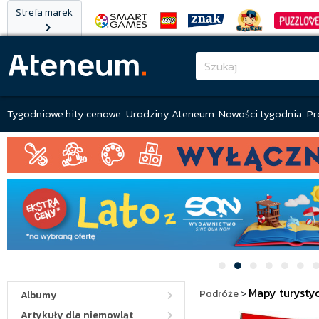
Strefa marek
Tygodniowe hity cenowe
Urodziny Ateneum
Nowości tygodnia
Pr
Mapy turysty
Podróże
>
Albumy
Artykuły dla niemowląt