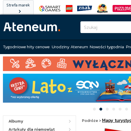
Strefa marek
Tygodniowe hity cenowe
Urodziny Ateneum
Nowości tygodnia
Pr
Mapy turysty
Podróże
>
Albumy
Artykuły dla niemowląt