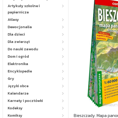
Artykuły szkolne i
papiernicze
Atlasy
Dewocjonalia
Dla dzieci
Dla zwierząt
Do nauki zawodu
Dom i ogród
Elektronika
Encyklopedie
Gry
Języki obce
Kalendarze
Karnety i pocztówki
Kodeksy
Bieszczady. Mapa panor
Komiksy