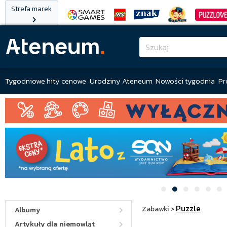
Strefa marek
Tygodniowe hity cenowe
Urodziny Ateneum
Nowości tygodnia
Pr
Puzzle
Zabawki
>
Albumy
Artykuły dla niemowląt