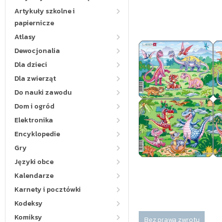
Artykuły szkolne i
papiernicze
Atlasy
Dewocjonalia
Dla dzieci
Dla zwierząt
Do nauki zawodu
Dom i ogród
Elektronika
Encyklopedie
Gry
Języki obce
Kalendarze
Karnety i pocztówki
Kodeksy
Komiksy
Bez prawa zwrotu