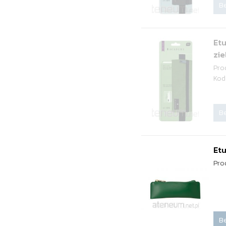
Be
Et
zie
Pro
Kod
Be
Etu
Pro
Be