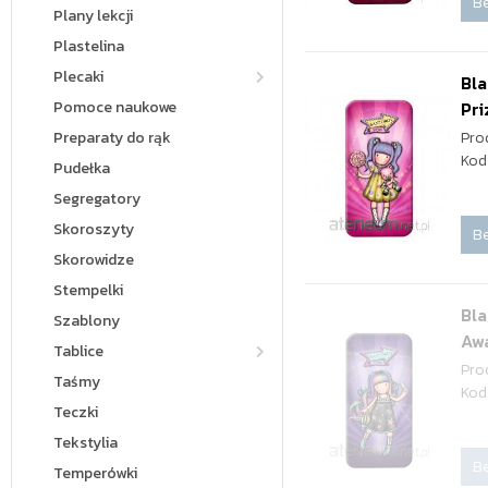
Be
Plany lekcji
Plastelina
Plecaki
Bla
Pomoce naukowe
Pri
Preparaty do rąk
Pro
Kod
Pudełka
Segregatory
Skoroszyty
Be
Skorowidze
Stempelki
Bla
Szablony
Aw
Tablice
Pro
Taśmy
Kod
Teczki
Tekstylia
Be
Temperówki