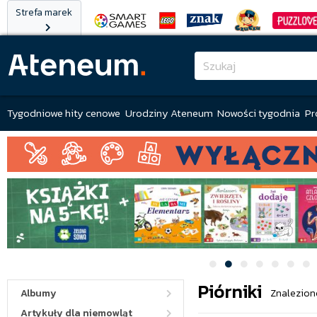
Strefa marek
Tygodniowe hity cenowe
Urodziny Ateneum
Nowości tygodnia
Pr
Piórniki
Albumy
Znalezion
Artykuły dla niemowląt