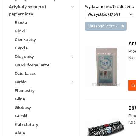
Wydawnictwo/Producent:
Artykuły szkolne i
papiernicze
Bibuła
Kategoria: Piórniki
Bloki
Cienkopisy
Ant
Cyrkle
Pro
Długopisy
Kod
Druki i formularze
Dziurkacze
Farbki
P
Flamastry
Glina
B&W
Globusy
Pro
Gumki
Kod
Kalkulatory
Kleje