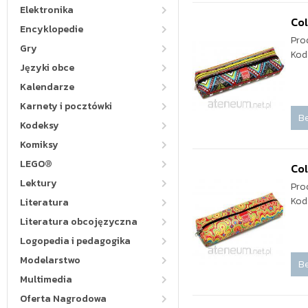
Elektronika
Col
Encyklopedie
Pro
Gry
Kod
Języki obce
Kalendarze
Karnety i pocztówki
Be
Kodeksy
Komiksy
LEGO®
Col
Lektury
Pro
Kod
Literatura
Literatura obcojęzyczna
Logopedia i pedagogika
Modelarstwo
Be
Multimedia
Oferta Nagrodowa