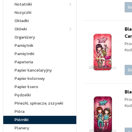
Notatniki
Be
Nożyczki
Okładki
Bla
Ołówki
Ca
Organizery
Pro
Pamiętnik
Kod
Pamiętniki
Papeteria
Be
Papier kancelaryjny
Papier kolorowy
Papier ksero
Bla
Pędzelki
Pro
Pinezki, spinacze, zszywki
Kod
Pióra
Piórniki
Planery