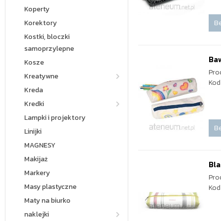
Koperty
Be
Korektory
Kostki, bloczki
samoprzylepne
Baw
Kosze
Pro
Kreatywne
Kod
Kreda
Kredki
Lampki i projektory
Be
Linijki
MAGNESY
Makijaż
Bla
Markery
Pro
Masy plastyczne
Kod
Maty na biurko
naklejki