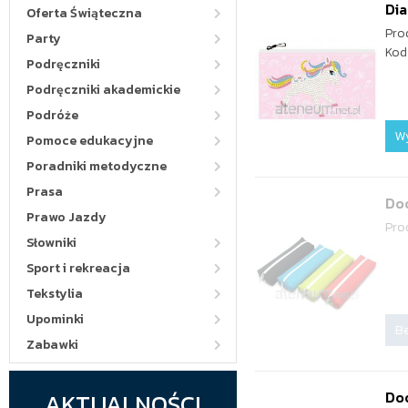
Dia
Oferta Świąteczna
Pro
Party
Kod
Podręczniki
Podręczniki akademickie
Podróże
W
Pomoce edukacyjne
Poradniki metodyczne
Prasa
Doo
Prawo Jazdy
Pro
Słowniki
Sport i rekreacja
Tekstylia
Upominki
Be
Zabawki
AKTUALNOŚCI
Doo