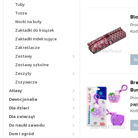
Tuby
Tusze
Blo
Worki na buty
Pro
Zakładki do książek
Kod
Zakładki indeksujące
Zakreślacze
Zestawy
Be
Zestawy szkolne
Zeszyty
Bre
Zszywacze
Bu
Atlasy
Pro
Dewocjonalia
pap
Dla dzieci
Kod
Dla zwierząt
Be
Do nauki zawodu
Dom i ogród