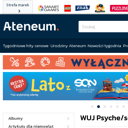
Strefa marek
Tygodniowe hity cenowe
Urodziny Ateneum
Nowości tygodnia
Pr
WUJ Psyche/
Albumy
Artykuły dla niemowląt