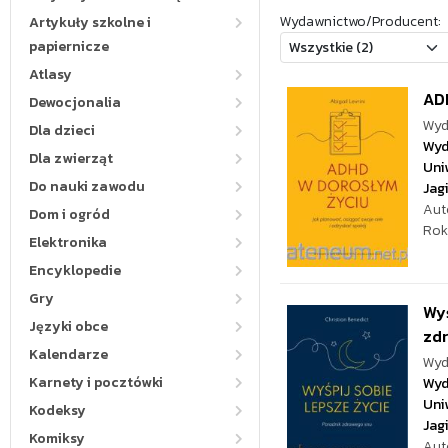
Wydawnictwo/Producent:
Artykuły szkolne i
papiernicze
Atlasy
AD
Dewocjonalia
Wyd
Dla dzieci
Wyd
Dla zwierząt
Uni
Do nauki zawodu
Jag
Aut
Dom i ogród
Rok
Elektronika
Encyklopedie
Gry
Wyś
Języki obce
zd
Kalendarze
Wyd
Karnety i pocztówki
Wyd
Uni
Kodeksy
Jag
Komiksy
Aut