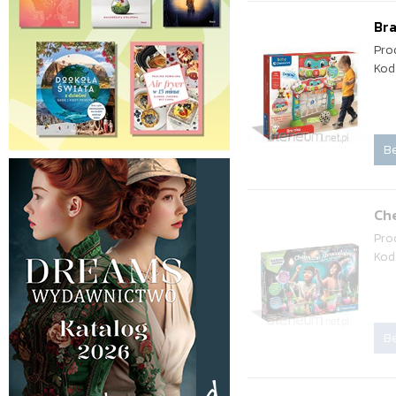
Br
Pro
Kod
Be
Ch
Pro
Kod
Be