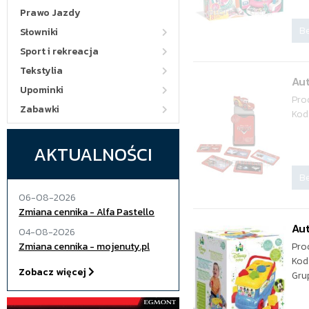
Prawo Jazdy
Be
Słowniki
Sport i rekreacja
Tekstylia
Aut
Upominki
Pro
Zabawki
Kod
AKTUALNOŚCI
Be
06-08-2026
Zmiana cennika - Alfa Pastello
Au
04-08-2026
Zmiana cennika - mojenuty.pl
Pro
Kod
Zobacz więcej
Gru