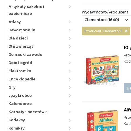
Artykuły szkolne i
Wydawnictwo/Producent:
papiernicze
Atlasy
Dewocjonalia
Producent: Clementoni
Dla dzieci
Dla zwierząt
10 
Do nauki zawodu
Pro
Kod
Dom i ogród
Elektronika
Encyklopedie
Gry
Be
Języki obce
Kalendarze
Alf
Karnety i pocztówki
Pro
Kodeksy
Kod
Komiksy