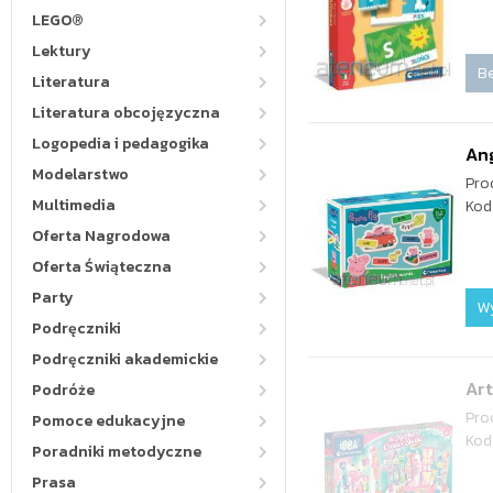
LEGO®
Lektury
Be
Literatura
Literatura obcojęzyczna
Logopedia i pedagogika
Ang
Modelarstwo
Pro
Multimedia
Kod
Oferta Nagrodowa
Oferta Świąteczna
Party
W
Podręczniki
Podręczniki akademickie
Art
Podróże
Pro
Pomoce edukacyjne
Kod
Poradniki metodyczne
Prasa