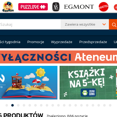
Zawiera wszystkie
ci tygodnia
Promocje
Wyprzedaże
Przedsprzedaże
U
G PRODUKTÓW
Znaleziono: 886 pozycje