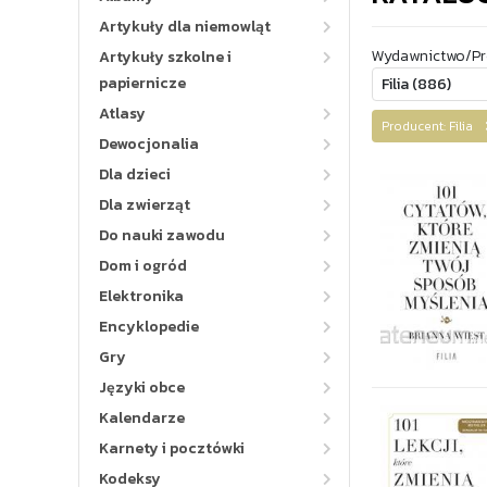
Artykuły dla niemowląt
Wydawnictwo/Pr
Artykuły szkolne i
papiernicze
Atlasy
Producent: Filia
Dewocjonalia
Dla dzieci
Dla zwierząt
Do nauki zawodu
Dom i ogród
Elektronika
Encyklopedie
Gry
Języki obce
Kalendarze
Karnety i pocztówki
Kodeksy