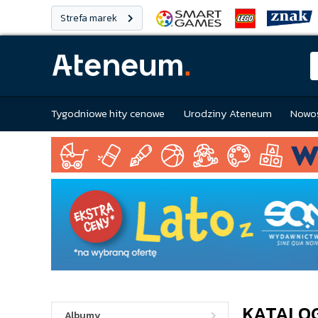
Strefa marek
Tygodniowe hity cenowe
Urodziny Ateneum
Nowoś
KATALO
Albumy