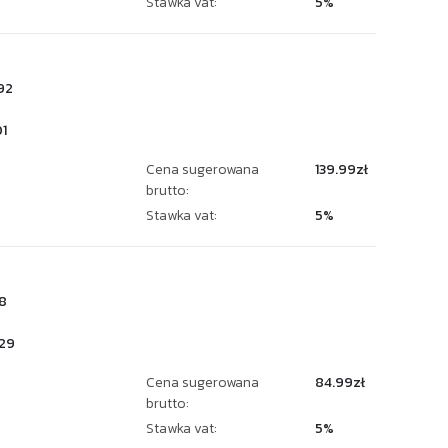
Stawka vat:
5%
92
1
Cena sugerowana
139.99zł
brutto:
Stawka vat:
5%
8
29
Cena sugerowana
84.99zł
brutto:
Stawka vat:
5%