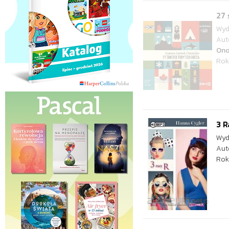
27
Wyd
Aut
Ono
Rok
3 R
Wyd
Aut
Rok