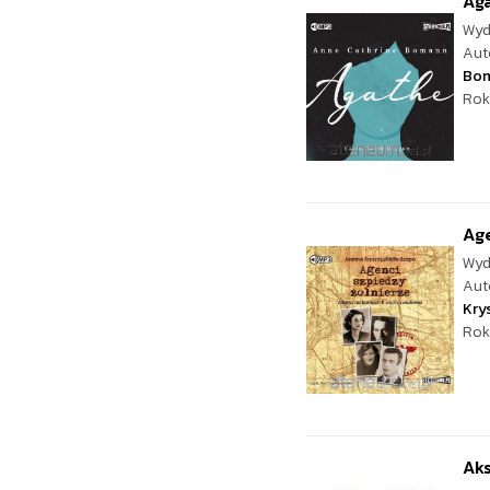
Ag
Wyd
Aut
Bo
Rok
Age
Wyd
Aut
Kry
Rok
Ak