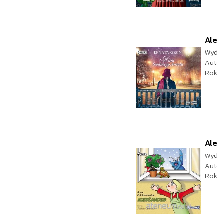
Ale
Wyd
Aut
Rok
Al
Wyd
Aut
Rok