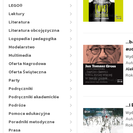
LEGO®
Lektury
Literatura
Literatura obcojęzyczna
Logopedia i pedagogika
...
Modelarstwo
au
Multimedia
Wyd
Aut
Oferta Nagrodowa
Ale
Oferta Świąteczna
Rok
Party
Podręczniki
Podręczniki akademickie
...
Podróże
Wyd
Pomoce edukacyjne
Aut
Poradniki metodyczne
Rok
Prasa