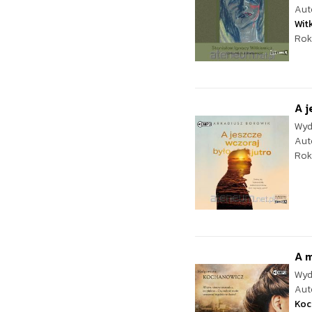
Aut
Wit
Rok
A j
Wyd
Aut
Rok
A m
Wyd
Aut
Koc