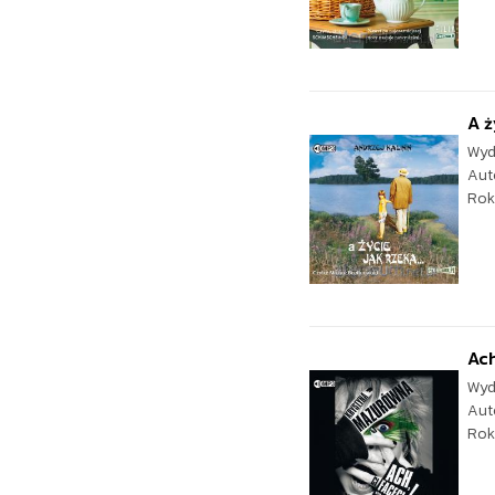
A ż
Wyd
Aut
Rok
Ach
Wyd
Aut
Rok