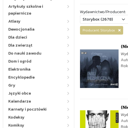
Artykuły szkolne i
Wydawnictwo/Producent:
papiernicze
Atlasy
Dewocjonalia
Producent: Storybox
Dla dzieci
Dla zwierząt
(N
Do nauki zawodu
Wyd
Aut
Dom i ogród
Rok
Elektronika
Encyklopedie
Gry
Języki obce
Kalendarze
(Ni
Karnety i pocztówki
Wyd
Kodeksy
Aut
Komiksy
Rok