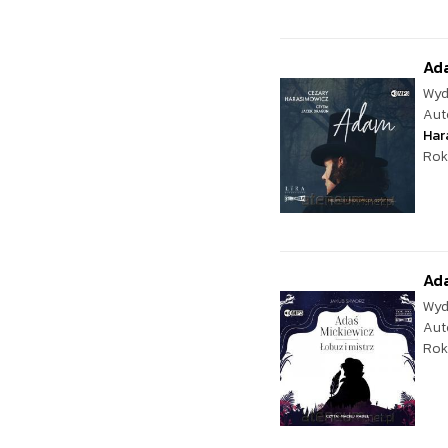
Ad
Wyd
Aut
Har
Rok
Ada
Wyd
Aut
Rok