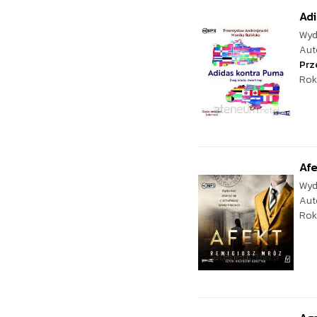
Adi
Wyd
Aut
Prz
Rok
Af
Wyd
Aut
Rok