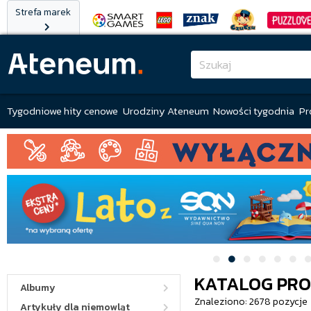
Strefa marek
Tygodniowe hity cenowe
Urodziny Ateneum
Nowości tygodnia
Pr
KATALOG PR
Albumy
Znaleziono: 2678 pozycje
Artykuły dla niemowląt