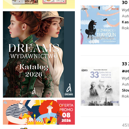
30 
Wyd
Aut
Kas
Rok
33 
au
Wyd
Aut
Sło
Rok
451