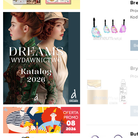
Bre
Pro
Kod
Be
Bry
Pro
Be
But