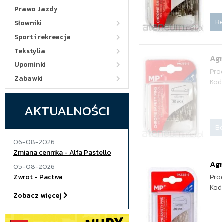
Prawo Jazdy
Be
Słowniki
Sport i rekreacja
Tekstylia
Ag
Upominki
Pro
Zabawki
Kod
AKTUALNOŚCI
Be
06-08-2026
Zmiana cennika - Alfa Pastello
Ag
05-08-2026
Zwrot - Pactwa
Pro
Kod
Zobacz więcej