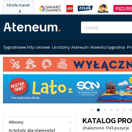
Strefa marek
Tygodniowe hity cenowe
Urodziny Ateneum
Nowości tygodnia
Pr
KATALOG PR
Albumy
Znaleziono: 1743 pozycje
Artykuły dla niemowląt