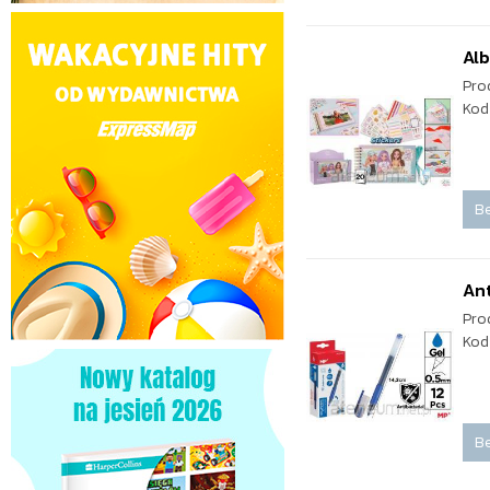
Alb
Pro
Kod
Be
Ant
Pro
Kod
Be