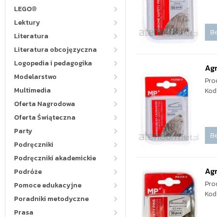
LEGO®
Lektury
Be
Literatura
Literatura obcojęzyczna
Logopedia i pedagogika
Ag
Modelarstwo
Pro
Multimedia
Kod
Oferta Nagrodowa
Oferta Świąteczna
Party
Be
Podręczniki
Podręczniki akademickie
Ag
Podróże
Pro
Pomoce edukacyjne
Kod
Poradniki metodyczne
Prasa