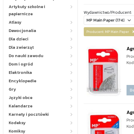
Artykuły szkolne i
Wydawnictwo/Producent:
papiernicze
Atlasy
Dewocjonalia
Producent: MP Main Paper
Dla dzieci
Dla zwierząt
Ag
Do nauki zawodu
Pro
Kod
Dom i ogród
Elektronika
Encyklopedie
Gry
Be
Języki obce
Kalendarze
Ag
Karnety i pocztówki
Pro
Kodeksy
Kod
Komiksy