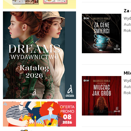
Za 
Wyd
Aut
Rok
Mil
Wyd
Aut
Rok