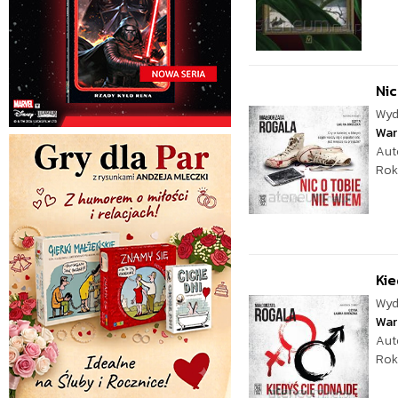
Nic
Wyd
War
Aut
Rok
Kie
Wyd
War
Aut
Rok