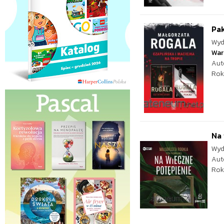
Pak
Wyd
War
Aut
Rok
Na
Wyd
Aut
Rok