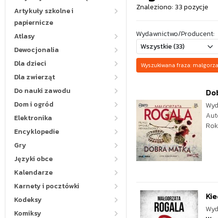
Znaleziono: 33 pozycje
Artykuły szkolne i
papiernicze
Wydawnictwo/Producent:
Atlasy
Dewocjonalia
Dla dzieci
Wyszukiwana fraza: malgor
Dla zwierząt
Do nauki zawodu
Do
Dom i ogród
Wyd
Aut
Elektronika
Rok
Encyklopedie
Gry
Języki obce
Kalendarze
Karnety i pocztówki
Kie
Kodeksy
Wyd
Komiksy