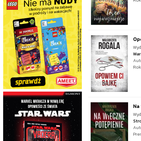
Rok
Opo
Wyd
War
Aut
Rok
Na 
Wyd
Str
Aut
Pre