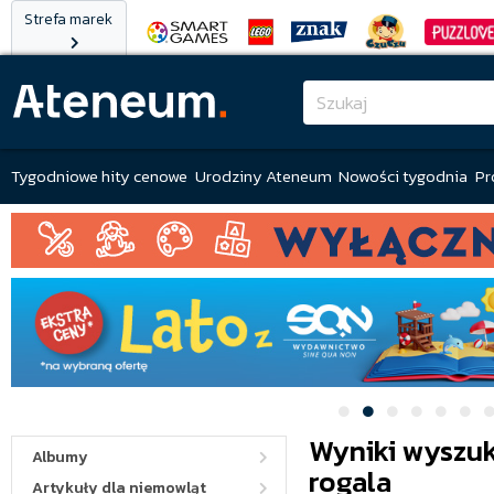
Strefa marek
Tygodniowe hity cenowe
Urodziny Ateneum
Nowości tygodnia
Pr
Wyniki wyszuk
Albumy
rogala
Artykuły dla niemowląt