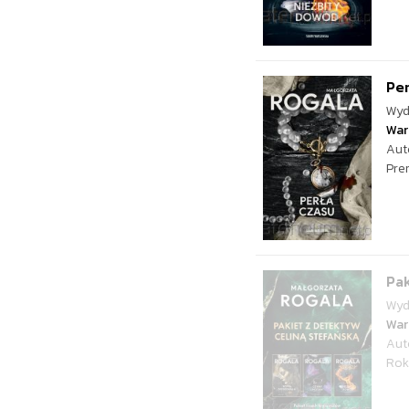
Per
Wyd
War
Aut
Pre
Pak
Wyd
War
Aut
Rok