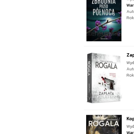
War
Aut
Rok
Zap
Wyd
Aut
Rok
Kop
Wyd
War