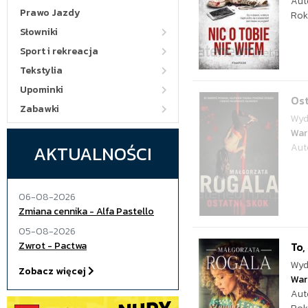
Aut
Prawo Jazdy
Rok
Słowniki
Sport i rekreacja
Tekstylia
Upominki
Ost
Zabawki
Wyd
War
AKTUALNOŚCI
Aut
06-08-2026
Zmiana cennika - Alfa Pastello
05-08-2026
Zwrot - Pactwa
To,
Wyd
Zobacz więcej
War
Aut