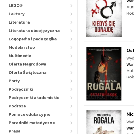
War
LEGO®
Aut
Rok
Lektury
Literatura
Literatura obcojęzyczna
Logopedia i pedagogika
Modelarstwo
Ost
Multimedia
Wyd
Oferta Nagrodowa
War
Aut
Oferta Świąteczna
Rok
Party
Podręczniki
Podręczniki akademickie
Podróże
Nic
Pomoce edukacyjne
Wyd
Poradniki metodyczne
War
Prasa