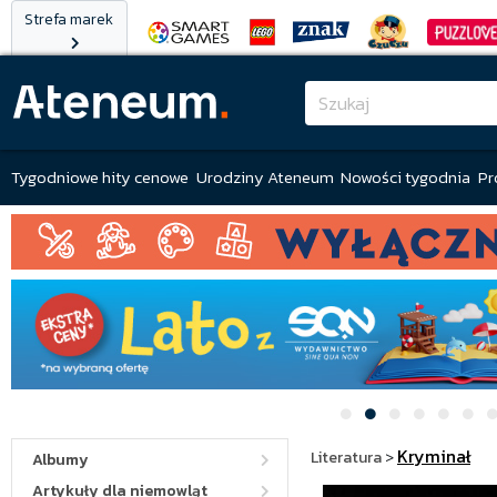
Strefa marek
Tygodniowe hity cenowe
Urodziny Ateneum
Nowości tygodnia
Pr
Kryminał
Literatura
>
Albumy
Artykuły dla niemowląt