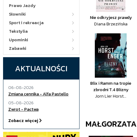
Prawo Jazdy
Słowniki
Nie odkryjesz prawdy
Sport i rekreacja
Diana Brzezińska
Tekstylia
Upominki
Zabawki
AKTUALNOŚCI
Blix i Ramm na tropie
06-08-2026
zbrodni T.4 Blizny
Zmiana cennika - Alfa Pastello
Jorn Lier Horst...
05-08-2026
Zwrot - Pactwa
Zobacz więcej
MAŁGORZATA