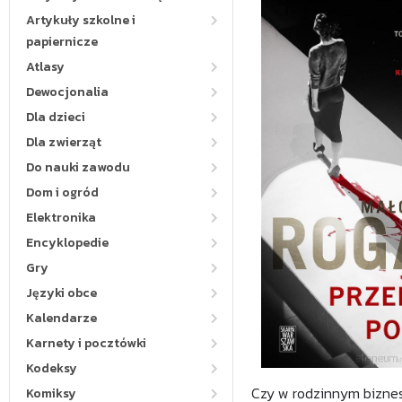
Artykuły szkolne i
papiernicze
Atlasy
Dewocjonalia
Dla dzieci
Dla zwierząt
Do nauki zawodu
Dom i ogród
Elektronika
Encyklopedie
Gry
Języki obce
Kalendarze
Karnety i pocztówki
Kodeksy
Czy w rodzinnym biznes
Komiksy