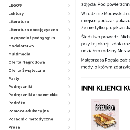
zdjęcia. Pod powierzchni
LEGO®
W rodzinie Morawskich d
Lektury
miejsce podczas pokazu 
Literatura
że nie tylko projektant
Literatura obcojęzyczna
Śledztwo prowadzi Micha
Logopedia i pedagogika
przy tej okazji, zdoła r
Modelarstwo
udziałem rodziny Moraw
Multimedia
Małgorzata Rogala zabie
Oferta Nagrodowa
mody, o którym zdarzył
Oferta Świąteczna
Party
INNI KLIENCI
Podręczniki
Podręczniki akademickie
Podróże
Pomoce edukacyjne
Poradniki metodyczne
Prasa