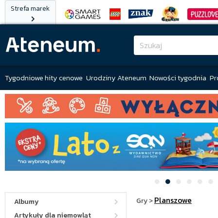
Strefa marek
Tygodniowe hity cenowe
Urodziny Ateneum
Nowości tygodnia
Pr
Planszowe
Gry
>
Albumy
Artykuły dla niemowląt