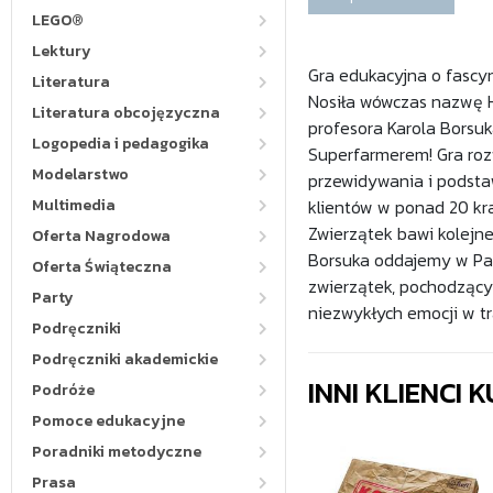
LEGO®
Lektury
Gra edukacyjna o fascyn
Literatura
Nosiła wówczas nazwę 
Literatura obcojęzyczna
profesora Karola Borsuka
Logopedia i pedagogika
Superfarmerem! Gra roz
Modelarstwo
przewidywania i podsta
Multimedia
klientów w ponad 20 kra
Zwierzątek bawi kolejne 
Oferta Nagrodowa
Borsuka oddajemy w Pań
Oferta Świąteczna
zwierzątek, pochodzący
Party
niezwykłych emocji w tr
Podręczniki
Podręczniki akademickie
INNI KLIENCI
Podróże
Pomoce edukacyjne
Poradniki metodyczne
Prasa