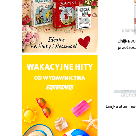
Linijka 3
przeźroc
Linijka alumin