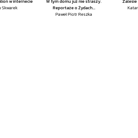
lion w internecie
W tym domu już nie straszy.
Zalesie
w Skwarek
Reportaże o Żydach...
Kata
Paweł Piotr Reszka