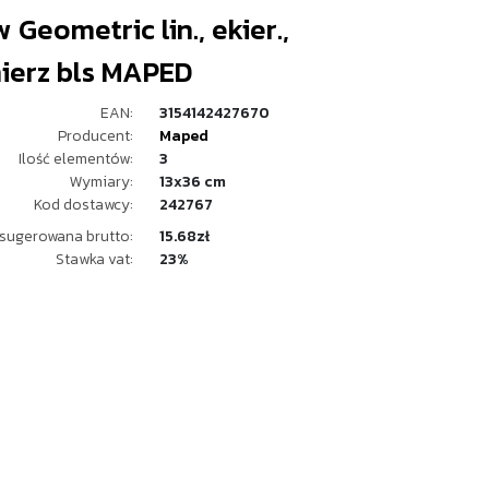
 Geometric lin., ekier.,
ierz bls MAPED
EAN:
3154142427670
Producent:
Maped
Ilość elementów:
3
Wymiary:
13x36 cm
Kod dostawcy:
242767
sugerowana brutto:
15.68zł
Stawka vat:
23%