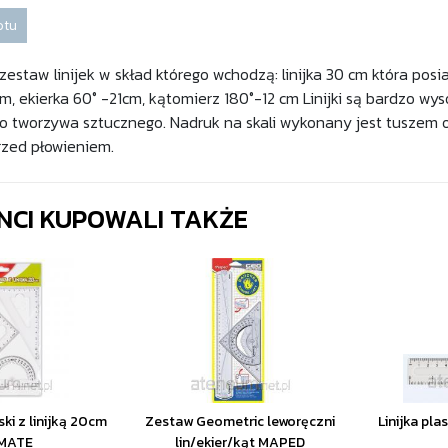
otu
estaw linijek w skład którego wchodzą: linijka 30 cm która po
m, ekierka 60° -21cm, kątomierz 180°-12 cm Linijki są bardzo wyso
o tworzywa sztucznego. Nadruk na skali wykonany jest tuszem 
rzed płowieniem.
ENCI KUPOWALI TAKŻE
ki z linijką 20cm
Zestaw Geometric leworęczni
Linijka pl
MATE
lin/ekier/kąt MAPED