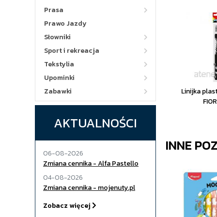
Prasa
Prawo Jazdy
Słowniki
Sport i rekreacja
Tekstylia
Upominki
Zabawki
Linijka pla
FIO
AKTUALNOŚCI
INNE PO
06-08-2026
Zmiana cennika - Alfa Pastello
04-08-2026
Zmiana cennika - mojenuty.pl
Zobacz więcej