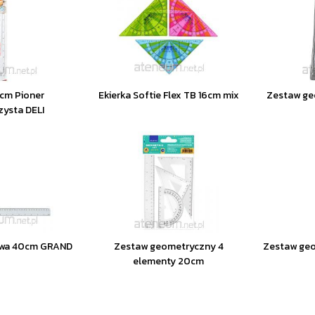
0cm Pioner
Ekierka Softie Flex TB 16cm mix
Zestaw ge
zysta DELI
iowa 40cm GRAND
Zestaw geometryczny 4
Zestaw geo
elementy 20cm