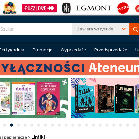
Zawiera wszystkie
ci tygodnia
Promocje
Wyprzedaże
Przedsprzedaże
U
Linijki
 i papiernicze
>