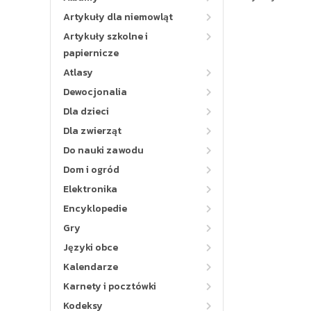
Artykuły dla niemowląt
Artykuły szkolne i
papiernicze
Atlasy
Dewocjonalia
Dla dzieci
Dla zwierząt
Do nauki zawodu
Dom i ogród
Elektronika
Encyklopedie
Gry
Języki obce
Kalendarze
Karnety i pocztówki
Kodeksy