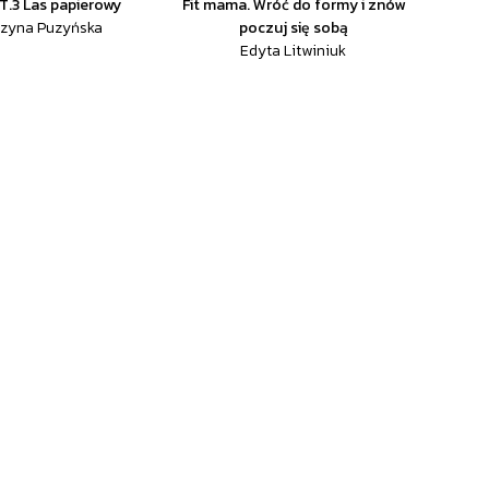
 T.3 Las papierowy
Fit mama. Wróć do formy i znów
rzyna Puzyńska
poczuj się sobą
Edyta Litwiniuk