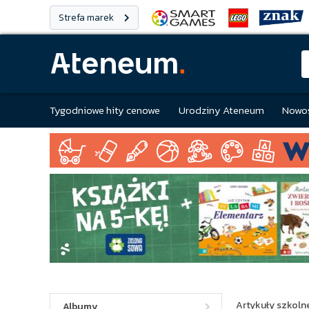
Strefa marek
Tygodniowe hity cenowe
Urodziny Ateneum
Nowoś
Artykuły szkolne
Albumy