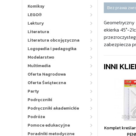
Komiksy
Bez prawa zwr
LEGO®
Geometryczny z
Lektury
ekierka 45°-21c
Literatura
przezroczysteg
Literatura obcojęzyczna
zabezpiecza p
Logopedia i pedagogika
Modelarstwo
INNI KLI
Multimedia
Oferta Nagrodowa
Oferta Świąteczna
Party
Podręczniki
Podręczniki akademickie
Podróże
Pomoce edukacyjne
Komplet kreślars
Poradniki metodyczne
PEN