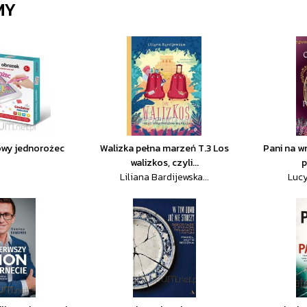
MY
owy jednorożec
Walizka pełna marzeń T.3 Los
Pani na w
walizkos, czyli...
p
Liliana Bardijewska...
Lucy