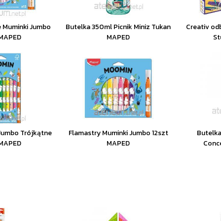
e Muminki Jumbo
Butelka 350ml Picnik Miniz Tukan
Creativ od
 MAPED
MAPED
St
 Jumbo Trójkątne
Flamastry Muminki Jumbo 12szt
Butelka
 MAPED
MAPED
Conc