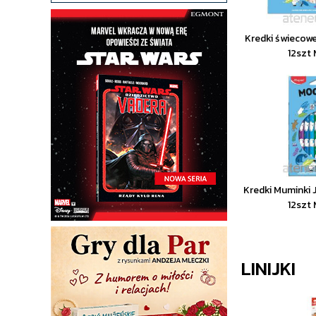
Kredki świecow
12szt
Kredki Muminki
12szt
LINIJKI