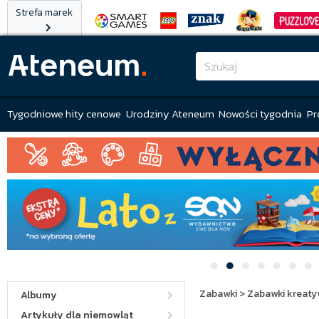
Strefa marek
Tygodniowe hity cenowe
Urodziny Ateneum
Nowości tygodnia
Pr
Zabawki
>
Zabawki kreat
Albumy
Artykuły dla niemowląt