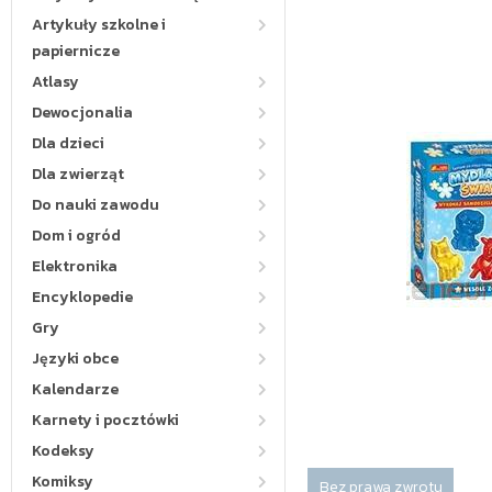
Artykuły szkolne i
papiernicze
Atlasy
Dewocjonalia
Dla dzieci
Dla zwierząt
Do nauki zawodu
Dom i ogród
Elektronika
Encyklopedie
Gry
Języki obce
Kalendarze
Karnety i pocztówki
Kodeksy
Komiksy
Bez prawa zwrotu