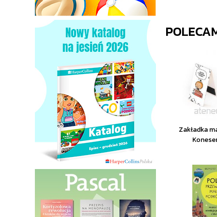
POLECA
Zakładka m
Koneser