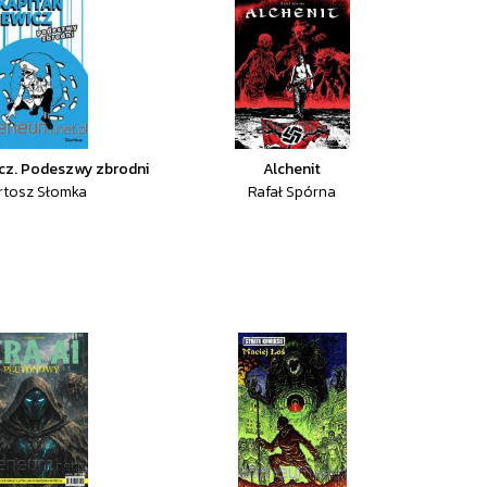
cz. Podeszwy zbrodni
Alchenit
rtosz Słomka
Rafał Spórna