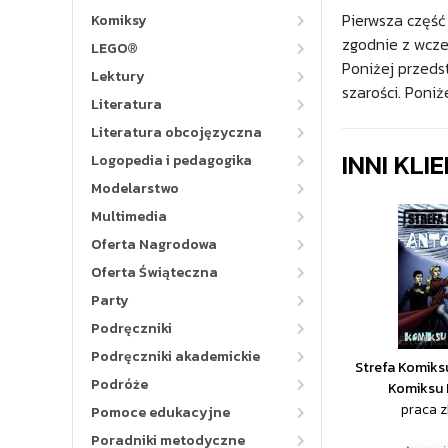
Pierwsza część
Komiksy
zgodnie z wcze
LEGO®
Poniżej przedst
Lektury
szarości. Poni
Literatura
Literatura obcojęzyczna
INNI KLI
Logopedia i pedagogika
Modelarstwo
Multimedia
Oferta Nagrodowa
Oferta Świąteczna
Party
Podręczniki
Podręczniki akademickie
Strefa Komiks
Podróże
Komiksu 
praca 
Pomoce edukacyjne
Poradniki metodyczne