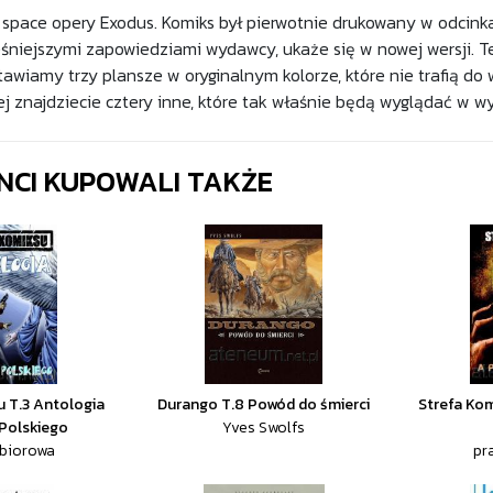
 space opery Exodus. Komiks był pierwotnie drukowany w odcin
śniejszymi zapowiedziami wydawcy, ukaże się w nowej wersji. Te
awiamy trzy plansze w oryginalnym kolorze, które nie trafią do 
żej znajdziecie cztery inne, które tak właśnie będą wyglądać w 
ENCI KUPOWALI TAKŻE
u T.3 Antologia
Durango T.8 Powód do śmierci
Strefa Kom
Polskiego
Yves Swolfs
zbiorowa
pr