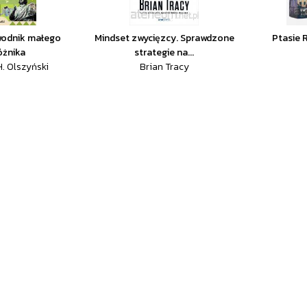
wodnik małego
Mindset zwycięzcy. Sprawdzone
Ptasie 
óżnika
strategie na...
H. Olszyński
Brian Tracy