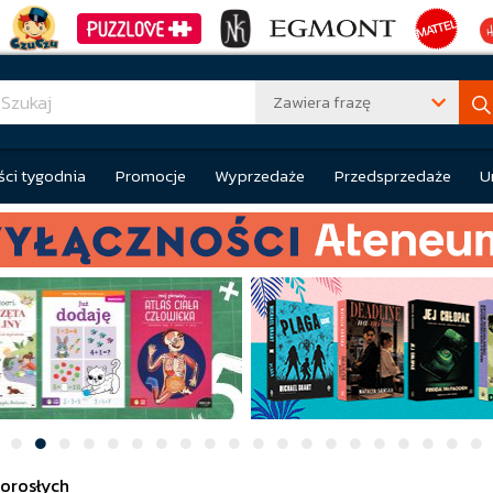
Zawiera frazę
ci tygodnia
Promocje
Wyprzedaże
Przedsprzedaże
U
dorosłych