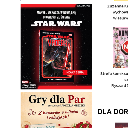
Zuzanna Ka
wychowa
Wiesław
Strefa komiksu
cz
Ryszard 
DLA DO