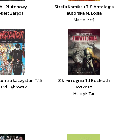
 AI. Plutonowy
Strefa Komiksu T.8 Antologia
bert Zaręba
autorska M. Łosia
Maciej Łoś
kontra kaczystan T.15
Z krwi i ognia T.1 Rozkład i
ard Dąbrowski
rozkosz
Henryk Tur