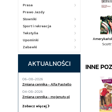
Prasa
Prawo Jazdy
Słowniki
Sport i rekreacja
Tekstylia
Amerykański
Upominki
Scott
Zabawki
AKTUALNOŚCI
INNE PO
06-08-2026
Zmiana cennika - Alfa Pastello
04-08-2026
Zmiana cennika - mojenuty.pl
Zobacz więcej