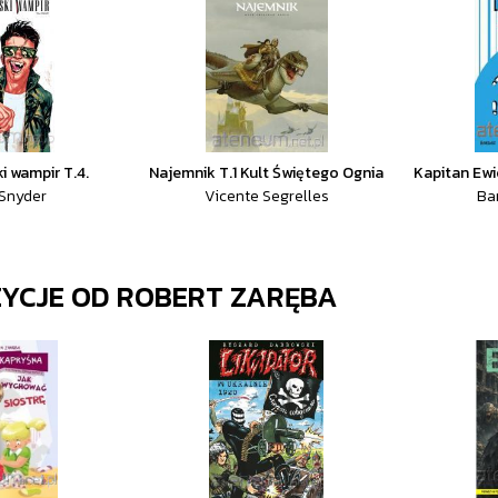
 wampir T.4.
Najemnik T.1 Kult Świętego Ognia
Kapitan Ewi
 Snyder
Vicente Segrelles
Ba
ZYCJE OD
ROBERT ZARĘBA