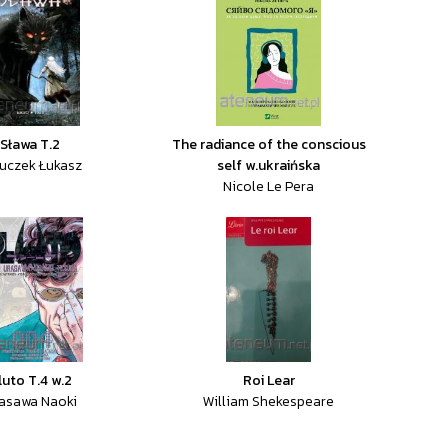
Sława T.2
The radiance of the conscious
uczek Łukasz
self w.ukraińska
Nicole Le Pera
luto T.4 w.2
Roi Lear
asawa Naoki
William Shekespeare