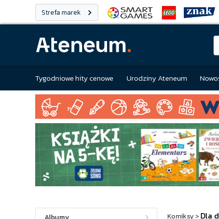
Strefa marek
Tygodniowe hity cenowe
Urodziny Ateneum
Nowoś
Dla 
Komiksy
>
Albumy