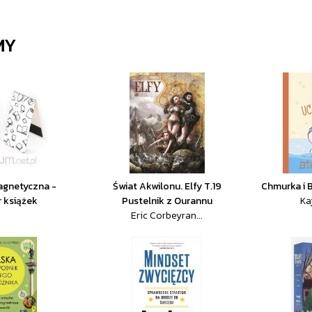
MY
agnetyczna -
Świat Akwilonu. Elfy T.19
Chmurka i 
 książek
Pustelnik z Ourannu
Ka
Eric Corbeyran...