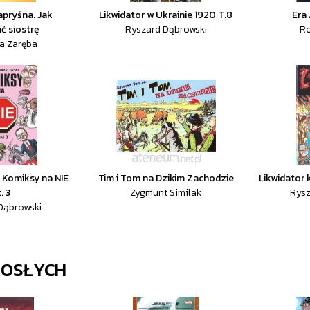
pryśna. Jak
Likwidator w Ukrainie 1920 T.8
Era
ć siostrę
Ryszard Dąbrowski
Ro
a Zaręba
 Komiksy na NIE
Tim i Tom na Dzikim Zachodzie
Likwidator 
. 3
Zygmunt Similak
Rysz
Dąbrowski
ROSŁYCH