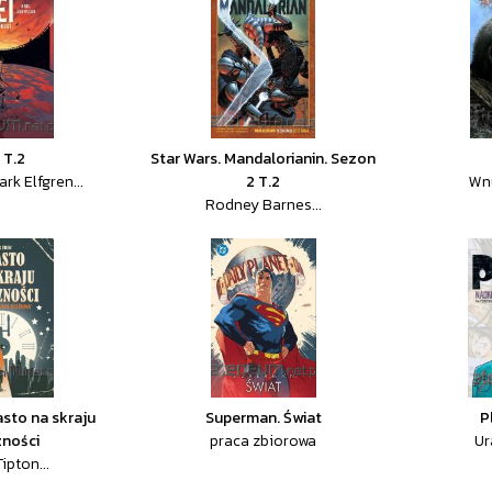
 T.2
Star Wars. Mandalorianin. Sezon
rk Elfgren...
2 T.2
Wn
Rodney Barnes...
asto na skraju
Superman. Świat
P
zności
praca zbiorowa
Ur
ipton...