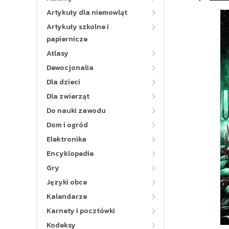
Artykuły dla niemowląt
Artykuły szkolne i
papiernicze
Atlasy
Dewocjonalia
Dla dzieci
Dla zwierząt
Do nauki zawodu
Dom i ogród
Elektronika
Encyklopedie
Gry
Języki obce
Kalendarze
Karnety i pocztówki
Kodeksy