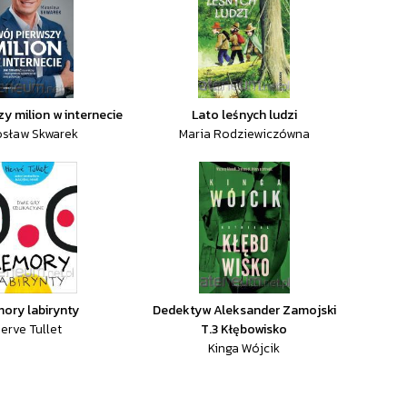
zy milion w internecie
Lato leśnych ludzi
osław Skwarek
Maria Rodziewiczówna
ory labirynty
Dedektyw Aleksander Zamojski
erve Tullet
T.3 Kłębowisko
Kinga Wójcik