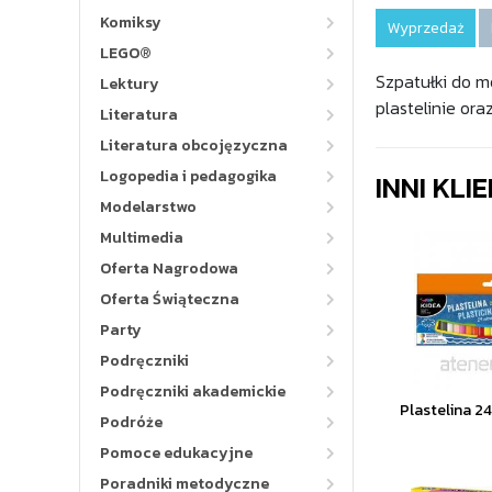
Komiksy
Wyprzedaż
LEGO®
Szpatułki do m
Lektury
plastelinie ora
Literatura
Literatura obcojęzyczna
Logopedia i pedagogika
INNI KLI
Modelarstwo
Multimedia
Oferta Nagrodowa
Oferta Świąteczna
Party
Podręczniki
Podręczniki akademickie
Plastelina 2
Podróże
Pomoce edukacyjne
Poradniki metodyczne