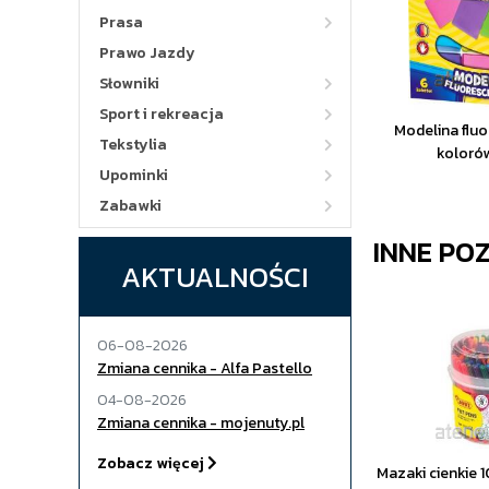
Prasa
Prawo Jazdy
Słowniki
Sport i rekreacja
Modelina flu
Tekstylia
koloró
Upominki
Zabawki
INNE PO
AKTUALNOŚCI
06-08-2026
Zmiana cennika - Alfa Pastello
04-08-2026
Zmiana cennika - mojenuty.pl
Zobacz więcej
Mazaki cienkie 