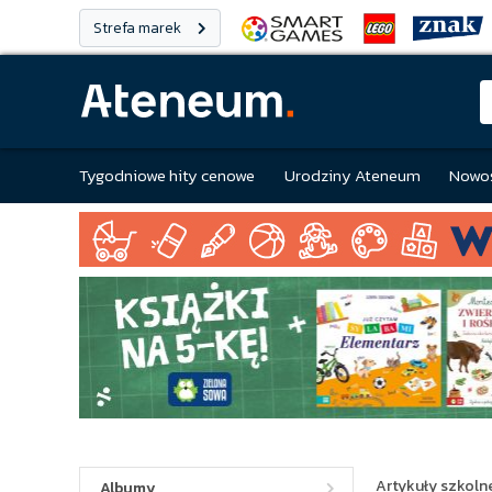
Strefa marek
Tygodniowe hity cenowe
Urodziny Ateneum
Nowoś
Artykuły szkolne
Albumy