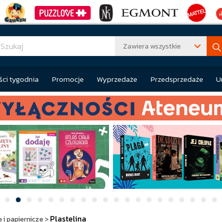
Zawiera wszystkie
ci tygodnia
Promocje
Wyprzedaże
Przedsprzedaże
U
Plastelina
 i papiernicze
>