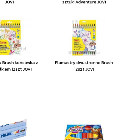
JOVI
sztuki Adventure JOVI
y Brush końcówka z
Flamastry dwustronne Brush
lkiem 12szt JOVI
12szt JOVI