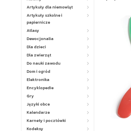
Artykuły dla niemowląt
Artykuły szkolne i
papiernicze
Atlasy
Dewocjonalia
Dla dzieci
Dla zwierząt
Do nauki zawodu
Dom i ogród
Elektronika
Encyklopedie
Gry
Języki obce
Kalendarze
Karnety i pocztówki
Kodeksy