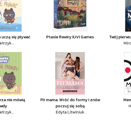
 uczą się pływać
Ptasie Rewiry IUVI Games
Twój pierws
etrzyk...
Mir
rza nie mówią
Fit mama. Wróć do formy i znów
Mem
awdy
poczuj się sobą
H
etrzyk...
Edyta Litwiniuk