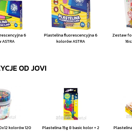
orescencyjna 6
Plastelina fluorescencyjna 6
Zestaw fo
w ASTRA
kolorów ASTRA
16s
ZYCJE OD
JOVI
10x12 kolorów 120
Plastelina 15g 8 basic kolor + 2
Plastelin