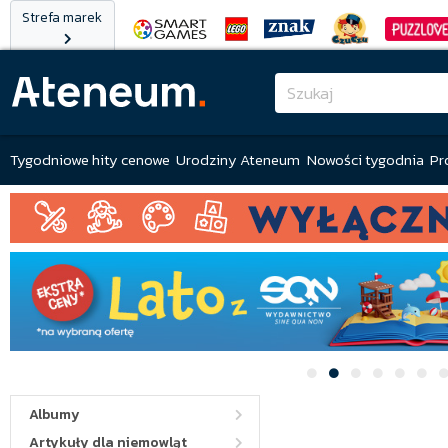
Strefa marek
Tygodniowe hity cenowe
Urodziny Ateneum
Nowości tygodnia
Pr
Albumy
Artykuły dla niemowląt