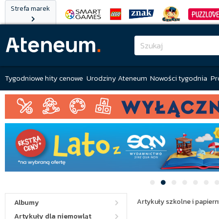
Strefa marek
Tygodniowe hity cenowe
Urodziny Ateneum
Nowości tygodnia
Pr
Artykuły szkolne i papiern
Albumy
Artykuły dla niemowląt