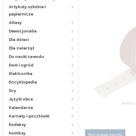
Artykuły szkolne i
papiernicze
Atlasy
Dewocjonalia
Dla dzieci
Dla zwierząt
Do nauki zawodu
Dom i ogród
Elektronika
Encyklopedie
Gry
Języki obce
Kalendarze
Karnety i pocztówki
Kodeksy
Komiksy
Bez prawa zwrotu