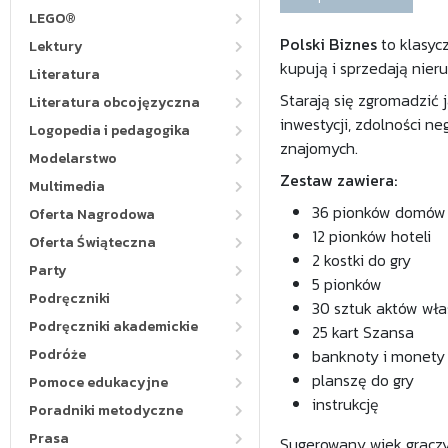
LEGO®
Polski Biznes
to klasyc
Lektury
kupują i sprzedają nier
Literatura
Starają się zgromadzić 
Literatura obcojęzyczna
inwestycji, zdolności n
Logopedia i pedagogika
znajomych.
Modelarstwo
Zestaw zawiera:
Multimedia
36 pionków domów
Oferta Nagrodowa
12 pionków hoteli
Oferta Świąteczna
2 kostki do gry
Party
5 pionków
Podręczniki
30 sztuk aktów wła
Podręczniki akademickie
25 kart Szansa
Podróże
banknoty i monety
planszę do gry
Pomoce edukacyjne
instrukcję
Poradniki metodyczne
Prasa
Sugerowany wiek gracz