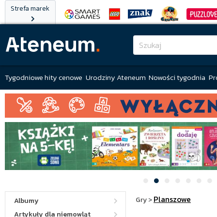
Strefa marek
Tygodniowe hity cenowe
Urodziny Ateneum
Nowości tygodnia
Pr
Planszowe
Gry
>
Albumy
Artykuły dla niemowląt