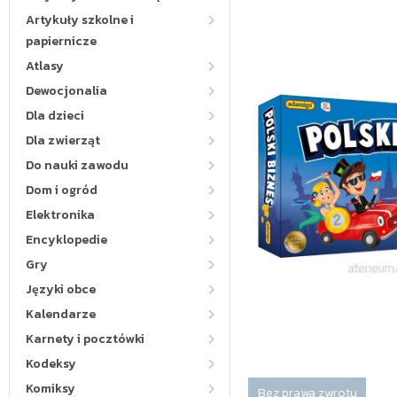
Artykuły szkolne i
papiernicze
Atlasy
Dewocjonalia
Dla dzieci
Dla zwierząt
Do nauki zawodu
Dom i ogród
Elektronika
Encyklopedie
Gry
Języki obce
Kalendarze
Karnety i pocztówki
Kodeksy
Komiksy
Bez prawa zwrotu