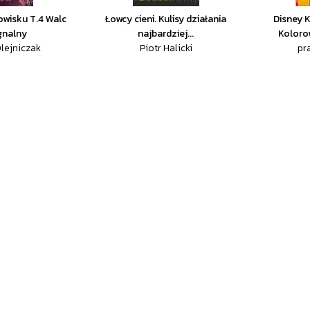
owisku T.4 Walc
Łowcy cieni. Kulisy działania
Disney K
gnalny
najbardziej...
Koloro
lejniczak
Piotr Halicki
pr