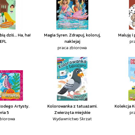
ią dziś... Ha, ha!
Magia Syren. Zdrapuj, koloruj,
Maluję i
EFL
naklejaj
pr
praca zbiorowa
łodego Artysty.
Kolorowanka z tatuażami.
Kolekcja K
ria 5
Zwierzęta miejskie
pr
zbiorowa
Wydawnictwo Skrzat