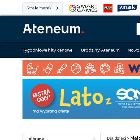
Strefa marek
Tygodniowe hity cenowe
Urodziny Ateneum
Nowoś
Mal
Dla dzieci
>
Albumy