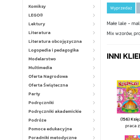
Komiksy
Wyprzedaż
LEGO®
Małe lale - ma
Lektury
Literatura
Mix wzorów, pr
Literatura obcojęzyczna
Logopedia i pedagogika
INNI KLI
Modelarstwo
Multimedia
Oferta Nagrodowa
Oferta Świąteczna
Party
Podręczniki
Podręczniki akademickie
(156) Księ
Podróże
praca 
Pomoce edukacyjne
Poradniki metodyczne