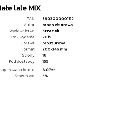
Małe lale MIX
EAN:
5903000001112
Autor:
praca zbiorowa
Wydawnictwo:
Krzesiek
Rok wydania:
2015
Oprawa:
broszurowa
Format:
200x146 mm
Strony:
16
Kod dostawcy:
155
sugerowana brutto:
6.07zł
Stawka vat:
5%