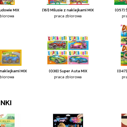
budowie MIX
(161) Milusie z naklejkami MIX
(057) 
zbiorowa
praca zbiorowa
pr
 naklejkami MIX
(038) Super Auta MIX
(047)
zbiorowa
praca zbiorowa
pr
NKI