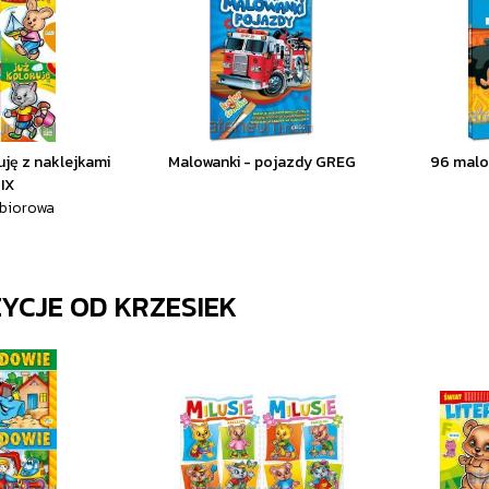
uję z naklejkami
Malowanki - pojazdy GREG
96 malo
IX
zbiorowa
ZYCJE OD
KRZESIEK