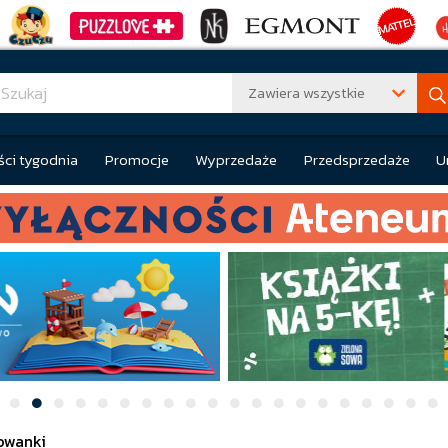
Zawiera wszystkie
ci tygodnia
Promocje
Wyprzedaże
Przedsprzedaże
U
owanki