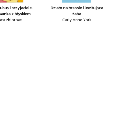
ubuś i przyjaciele.
Działo na łososie i lewitująca
wanka z błyskiem
żaba
aca zbiorowa
Carly Anne York