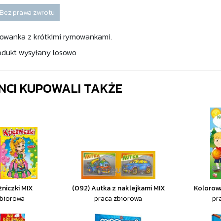
Bez prawa zwrotu
lowanka z krótkimi rymowankami.
odukt wysyłany losowo
ENCI KUPOWALI TAKŻE
żniczki MIX
(092) Autka z naklejkami MIX
Kolorow
zbiorowa
praca zbiorowa
pr