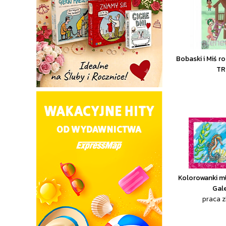
Bobaski i Miś rob
TR
Kolorowanki m
Gale
praca 