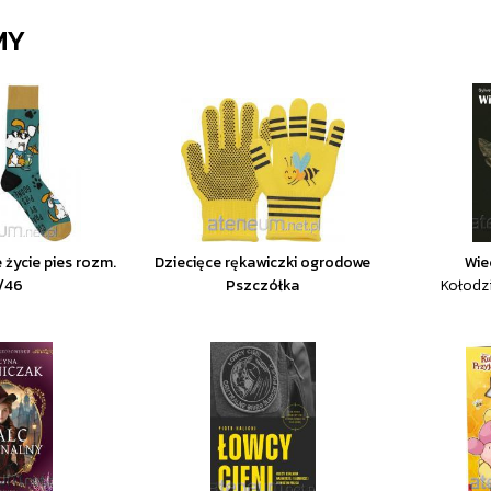
MY
 życie pies rozm.
Dziecięce rękawiczki ogrodowe
Wie
/46
Pszczółka
Kołodz