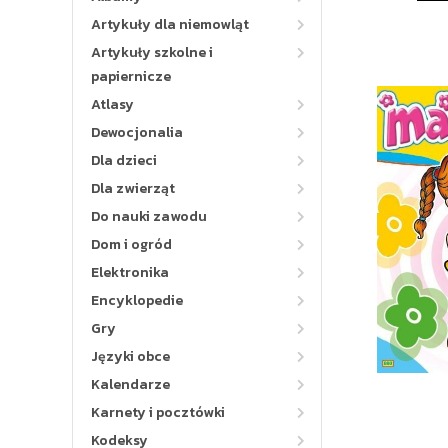
Artykuły dla niemowląt
Artykuły szkolne i
papiernicze
Atlasy
Dewocjonalia
Dla dzieci
Dla zwierząt
Do nauki zawodu
Dom i ogród
Elektronika
Encyklopedie
Gry
Języki obce
Kalendarze
Karnety i pocztówki
Kodeksy