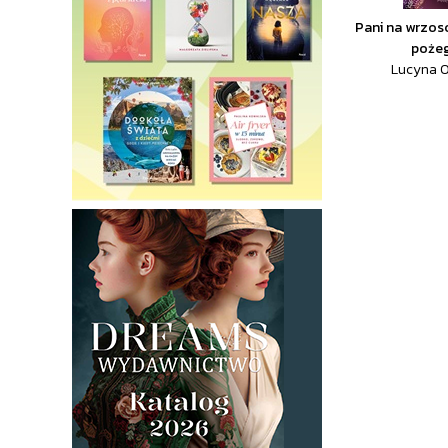
Pani na wrzos
poże
Lucyna O