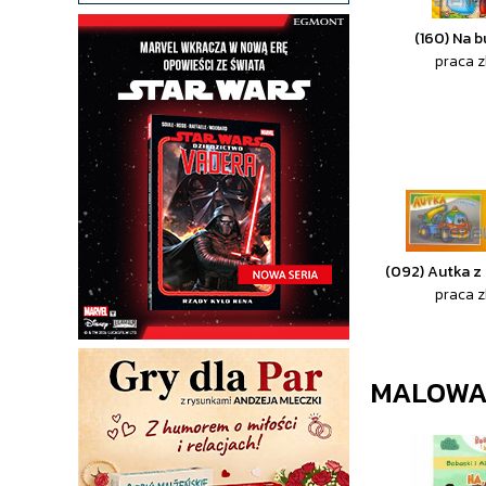
(160) Na 
praca 
(092) Autka z
praca 
MALOWA