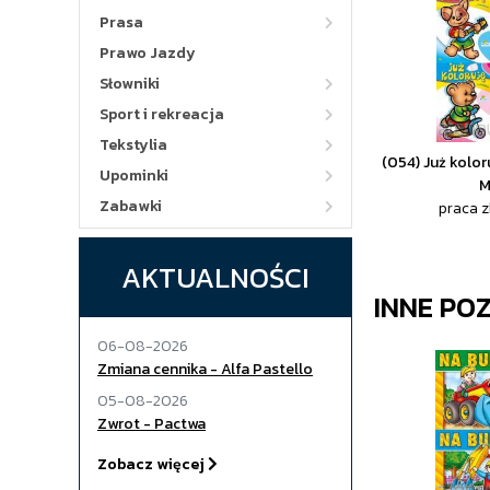
Prasa
Prawo Jazdy
Słowniki
Sport i rekreacja
Tekstylia
(054) Już kolor
Upominki
M
Zabawki
praca 
AKTUALNOŚCI
INNE PO
06-08-2026
Zmiana cennika - Alfa Pastello
05-08-2026
Zwrot - Pactwa
Zobacz więcej