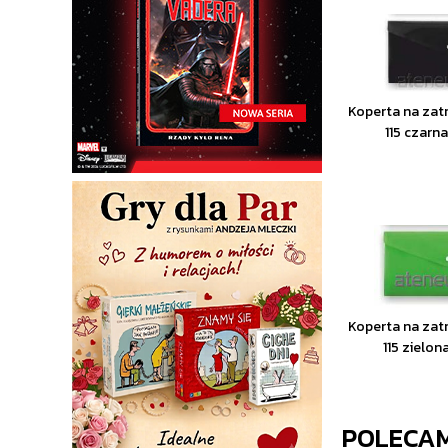
Koperta na zat
115 czar
Koperta na zat
115 zielo
POLECA