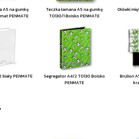
a A5 na gumkę
Teczka łamana A5 na gumkę
Ołówki mię
o mat PENMATE
T0130/1 Boisko PENMATE
2 biały PENMATE
Segregator A4/2 T0130 Boisko
Brulion A
PENMATE
kr
Y