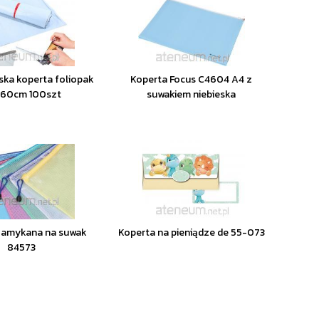
rska koperta foliopak
Koperta Focus C4604 A4 z
60cm 100szt
suwakiem niebieska
zamykana na suwak
Koperta na pieniądze de 55-073
84573