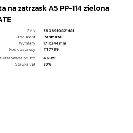
a na zatrzask A5 PP-114 zielona
ATE
EAN:
5906910821481
Producent:
Penmate
Wymiary:
171x244 mm
Kod dostawcy:
TT7789
sugerowana brutto:
4.69zł
Stawka vat:
23%