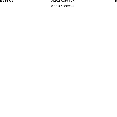
usz Mróz
przez cały rok
Anna Konecka