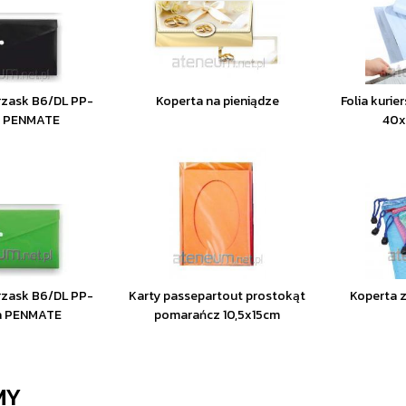
rzask B6/DL PP-
Koperta na pieniądze
Folia kurie
na PENMATE
40x
rzask B6/DL PP-
Karty passepartout prostokąt
Koperta 
na PENMATE
pomarańcz 10,5x15cm
MY