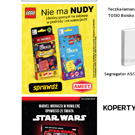
Teczka łaman
T0130 Boisk
Segregator A5/
KOPERT