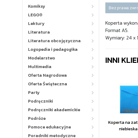
Komiksy
Bez prawa zwr
LEGO®
Koperta wykona
Lektury
Format A5.
Literatura
Wymiary: 24 x 
Literatura obcojęzyczna
Logopedia i pedagogika
INNI KLI
Modelarstwo
Multimedia
Oferta Nagrodowa
Oferta Świąteczna
Party
Podręczniki
Podręczniki akademickie
Podróże
Koperta na zat
Pomoce edukacyjne
niebiesk
Poradniki metodyczne