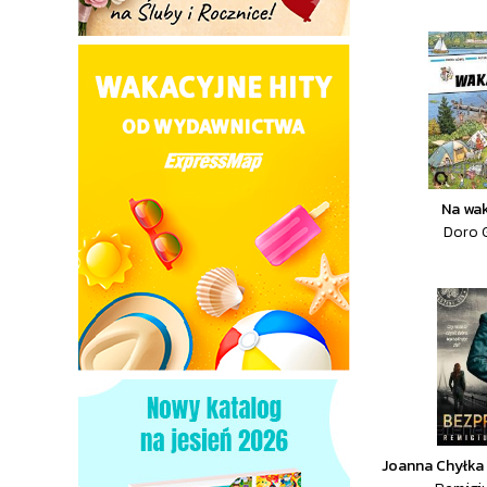
Na wa
Doro G
Joanna Chyłka