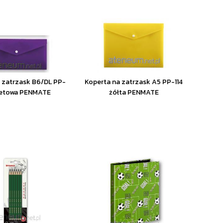
 zatrzask B6/DL PP-
Koperta na zatrzask A5 PP-114
oletowa PENMATE
żółta PENMATE