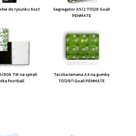
kkie do rysunku 6szt
Segregator A5/2 T0128 Goal!
PENMATE
5/80k TW na spirali
Teczka łamana A4 na gumkę
atka Football
T0128/1 Goal! PENMATE