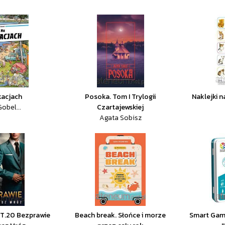
kacjach
Posoka. Tom I Trylogii
Naklejki n
obel...
Czartajewskiej
Agata Sobisz
 T.20 Bezprawie
Beach break. Słońce i morze
Smart Game