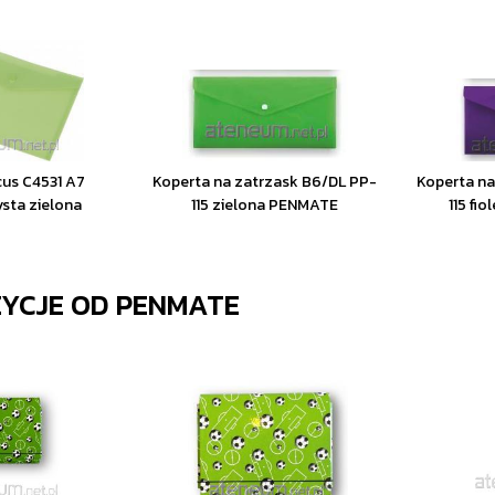
cus C4531 A7
Koperta na zatrzask B6/DL PP-
Koperta na
sta zielona
115 zielona PENMATE
115 fi
ZYCJE OD
PENMATE