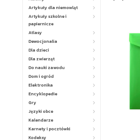
Artykuły dla niemowląt
Artykuły szkolne i
papiernicze
Atlasy
Dewocjonalia
Dla dzieci
Dla zwierząt
Do nauki zawodu
Dom i ogród
Elektronika
Encyklopedie
Gry
Języki obce
Kalendarze
Karnety i pocztówki
Kodeksy