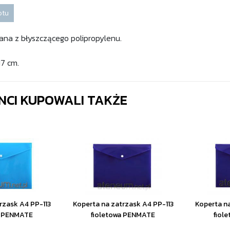
otu
na z błyszczącego polipropylenu.
17 cm.
ENCI KUPOWALI TAKŻE
rzask A4 PP-113
Koperta na zatrzask A4 PP-113
Koperta na
a PENMATE
fioletowa PENMATE
fiol