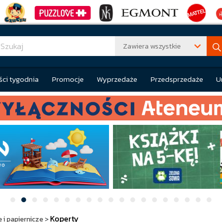
Zawiera wszystkie
ci tygodnia
Promocje
Wyprzedaże
Przedsprzedaże
U
Koperty
 i papiernicze
>