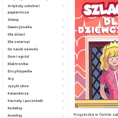
Artykuły szkolne i
papiernicze
Atlasy
Dewocjonalia
Dla dzieci
Dla zwierząt
Do nauki zawodu
Dom i ogród
Elektronika
Encyklopedie
Gry
Języki obce
Kalendarze
Karnety i pocztówki
Kodeksy
Książeczka w formie za
Komiksy