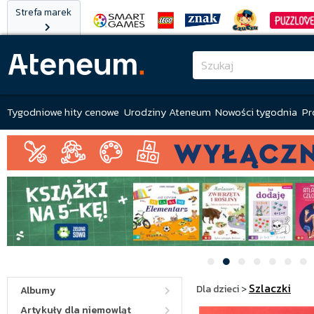
Strefa marek
Tygodniowe hity cenowe
Urodziny Ateneum
Nowości tygodnia
Pr
Szlaczki
Dla dzieci
>
Albumy
Artykuły dla niemowląt