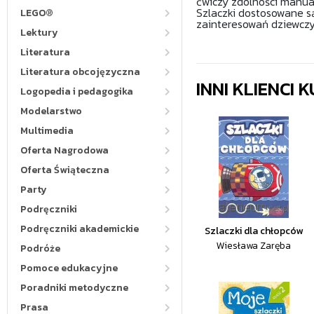
ćwiczy zdolności manual
Szlaczki dostosowane są
LEGO®
zainteresowań dziewczy
Lektury
Literatura
Literatura obcojęzyczna
INNI KLIENCI
Logopedia i pedagogika
Modelarstwo
Multimedia
Oferta Nagrodowa
Oferta Świąteczna
Party
Podręczniki
Podręczniki akademickie
Szlaczki dla chłopców
Wiesława Zaręba
Podróże
Pomoce edukacyjne
Poradniki metodyczne
Prasa