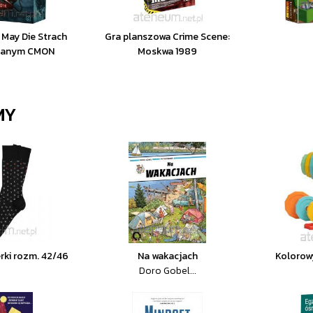
 May Die Strach
Gra planszowa Crime Scene:
znanym CMON
Moskwa 1989
MY
erki rozm. 42/46
Na wakacjach
Kolorowy
Doro Gobel...