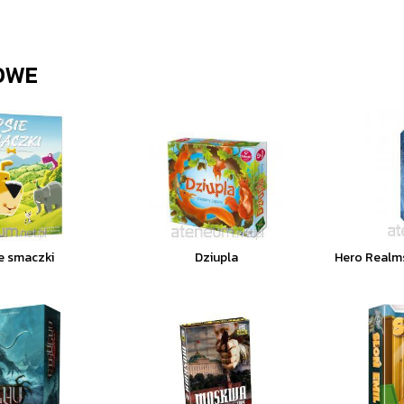
OWE
ie smaczki
Dziupla
Hero Realms