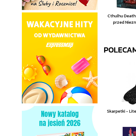
Cthulhu Death
przed Nie
POLECA
Skarpetki - Lit