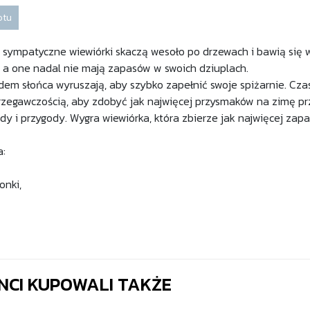
otu
 sympatyczne wiewiórki skaczą wesoło po drzewach i bawią się w
a, a one nadal nie mają zapasów w swoich dziuplach.
em słońca wyruszają, aby szybko zapełnić swoje spiżarnie. Czas
rzegawczością, aby zdobyć jak najwięcej przysmaków na zimę p
y i przygody. Wygra wiewiórka, która zbierze jak najwięcej zapa
a:
onki,
ENCI KUPOWALI TAKŻE