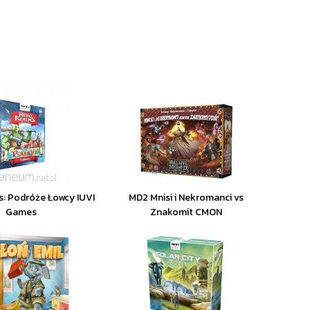
: Podróże Łowcy IUVI
MD2 Mnisi i Nekromanci vs
Games
Znakomit CMON