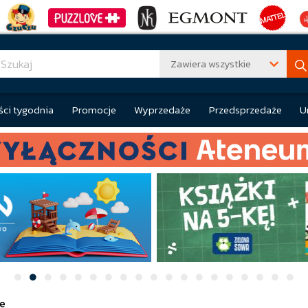
Zawiera wszystkie
ci tygodnia
Promocje
Wyprzedaże
Przedsprzedaże
U
e