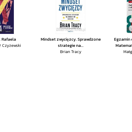
k Rafaela
Mindset zwycięzcy. Sprawdzone
Egzamin 
P. Czyżewski
strategie na...
Matemat
Brian Tracy
Małg