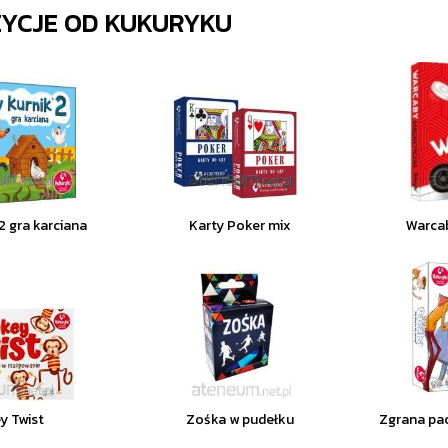
ZYCJE OD
KUKURYKU
2 gra karciana
Karty Poker mix
Warca
y Twist
Zośka w pudełku
Zgrana pac