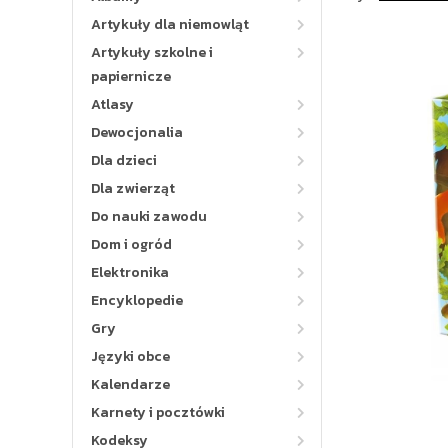
Artykuły dla niemowląt
Artykuły szkolne i
papiernicze
Atlasy
Dewocjonalia
Dla dzieci
Dla zwierząt
Do nauki zawodu
Dom i ogród
Elektronika
Encyklopedie
Gry
Języki obce
Kalendarze
Karnety i pocztówki
Kodeksy