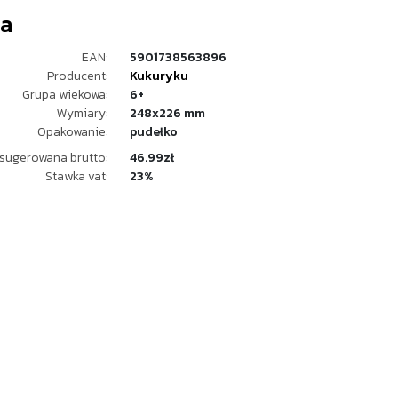
la
EAN:
5901738563896
Producent:
Kukuryku
Grupa wiekowa:
6+
Wymiary:
248x226 mm
Opakowanie:
pudełko
sugerowana brutto:
46.99zł
Stawka vat:
23%