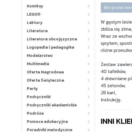
Komiksy
Bez prawa zwr
LEGO®
W gęstym lesie
Lektury
zbliża się zim
Literatura
Wraz ze wschod
Literatura obcojęzyczna
sprytem, spost
Logopedia i pedagogika
różne przeszkod
Modelarstwo
Multimedia
Zestaw zawier
40 tafelków,
Oferta Nagrodowa
4 drewniane pi
Oferta Świąteczna
45 żetonów,
Party
28 kart,
Podręczniki
instrukcję.
Podręczniki akademickie
Podróże
INNI KLI
Pomoce edukacyjne
Poradniki metodyczne