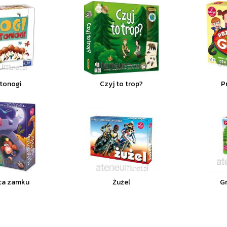
stonogi
Czyj to trop?
P
ca zamku
Żużel
G