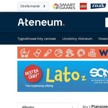
Strefa marek
Tygodniowe hity cenowe
Urodziny Ateneum
Nowoś
Planszow
Gry
>
Albumy