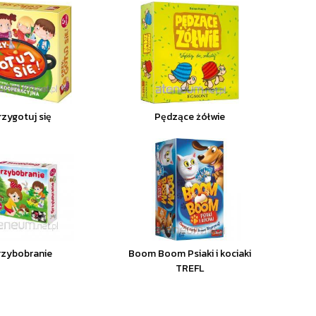
rzygotuj się
Pędzące żółwie
rzybobranie
Boom Boom Psiaki i kociaki
TREFL