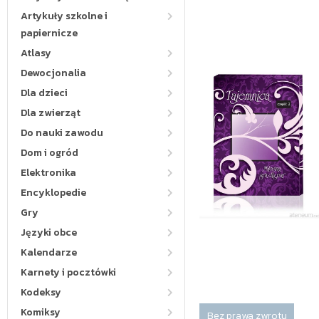
Artykuły szkolne i
papiernicze
Atlasy
Dewocjonalia
Dla dzieci
Dla zwierząt
Do nauki zawodu
Dom i ogród
Elektronika
Encyklopedie
Gry
Języki obce
Kalendarze
Karnety i pocztówki
Kodeksy
Komiksy
Bez prawa zwrotu