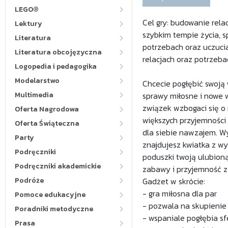
LEGO®
Cel gry: budowanie rela
Lektury
szybkim tempie życia, s
Literatura
potrzebach oraz uczuci
Literatura obcojęzyczna
relacjach oraz potrzeba
Logopedia i pedagogika
Modelarstwo
Chcecie pogłębić swoją
Multimedia
sprawy miłosne i nowe w
związek wzbogaci się o 
Oferta Nagrodowa
większych przyjemności
Oferta Świąteczna
dla siebie nawzajem. W
Party
znajdujesz kwiatka z w
Podręczniki
poduszki twoją ulubioną
Podręczniki akademickie
zabawy i przyjemność z
Podróże
Gadżet w skrócie:
- gra miłosna dla par
Pomoce edukacyjne
- pozwala na skupienie
Poradniki metodyczne
- wspaniale pogłębia s
Prasa