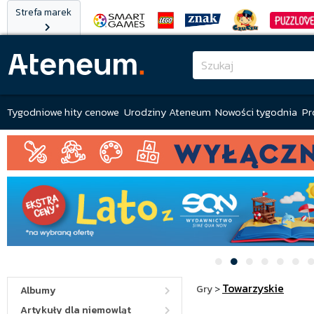
Strefa marek
Tygodniowe hity cenowe
Urodziny Ateneum
Nowości tygodnia
Pr
Towarzyskie
Gry
>
Albumy
Artykuły dla niemowląt