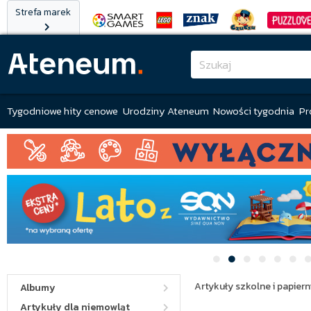
Strefa marek
Tygodniowe hity cenowe
Urodziny Ateneum
Nowości tygodnia
Pr
Artykuły szkolne i papiern
Albumy
Artykuły dla niemowląt