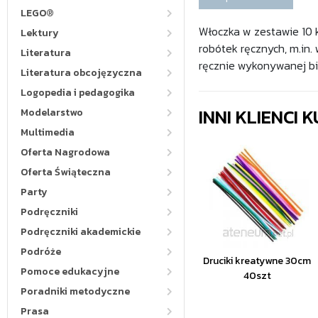
LEGO®
Włoczka w zestawie 10 
Lektury
robótek ręcznych, m.in.
Literatura
ręcznie wykonywanej biż
Literatura obcojęzyczna
Logopedia i pedagogika
INNI KLIENCI
Modelarstwo
Multimedia
Oferta Nagrodowa
Oferta Świąteczna
Party
Podręczniki
Podręczniki akademickie
Podróże
Druciki kreatywne 30cm
Pomoce edukacyjne
40szt
Poradniki metodyczne
Prasa