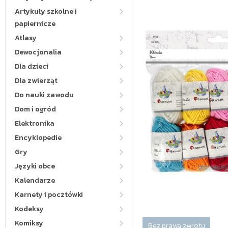
Artykuły szkolne i
papiernicze
Atlasy
Dewocjonalia
Dla dzieci
Dla zwierząt
Do nauki zawodu
Dom i ogród
Elektronika
Encyklopedie
Gry
Języki obce
Kalendarze
Karnety i pocztówki
Kodeksy
Komiksy
Bez prawa zwrotu