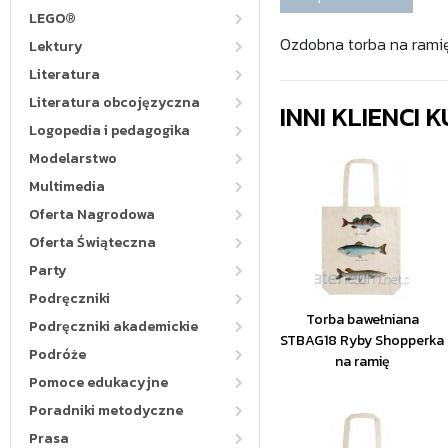
LEGO®
Ozdobna torba na rami
Lektury
Literatura
Literatura obcojęzyczna
INNI KLIENCI
Logopedia i pedagogika
Modelarstwo
Multimedia
Oferta Nagrodowa
Oferta Świąteczna
Party
Podręczniki
Torba bawełniana
Podręczniki akademickie
STBAG18 Ryby Shopperka
Podróże
na ramię
Pomoce edukacyjne
Poradniki metodyczne
Prasa