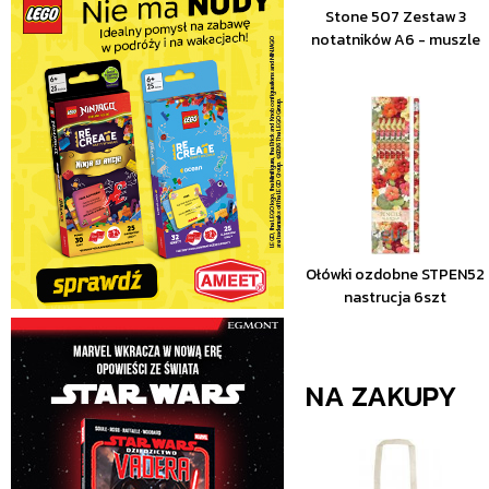
Stone 507 Zestaw 3
notatników A6 - muszle
Ołówki ozdobne STPEN52
nastrucja 6szt
NA ZAKUPY