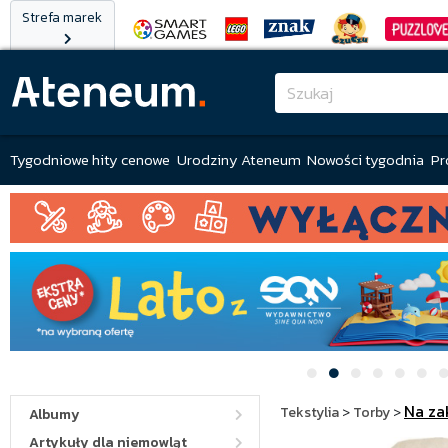
Strefa marek
Tygodniowe hity cenowe
Urodziny Ateneum
Nowości tygodnia
Pr
Na za
Tekstylia
>
Torby
>
Albumy
Artykuły dla niemowląt