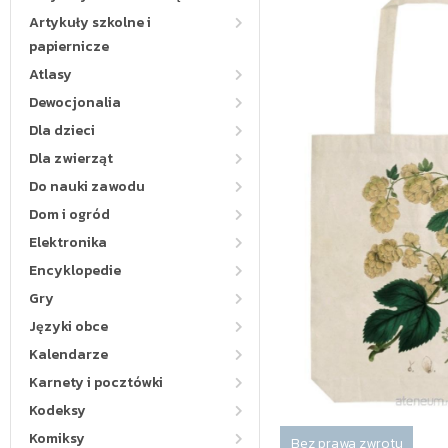
Artykuły szkolne i
papiernicze
Atlasy
Dewocjonalia
Dla dzieci
Dla zwierząt
Do nauki zawodu
Dom i ogród
Elektronika
Encyklopedie
Gry
Języki obce
Kalendarze
Karnety i pocztówki
Kodeksy
Komiksy
Bez prawa zwrotu