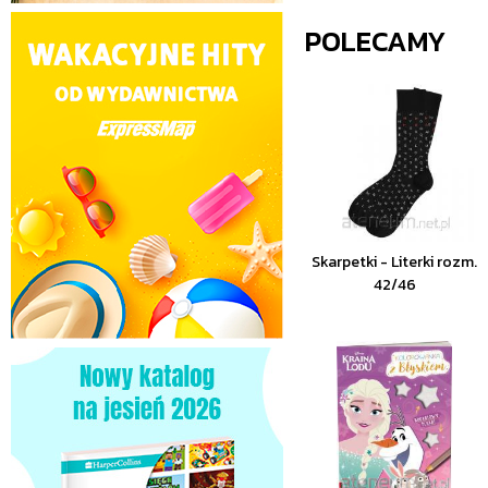
POLECAMY
Skarpetki - Literki rozm.
42/46