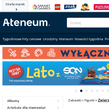
Strefa marek
Tygodniowe hity cenowe
Urodziny Ateneum
Nowości tygodnia
Pr
Zwier
Zabawki
>
Figurki
>
Albumy
Artykuły dla niemowląt