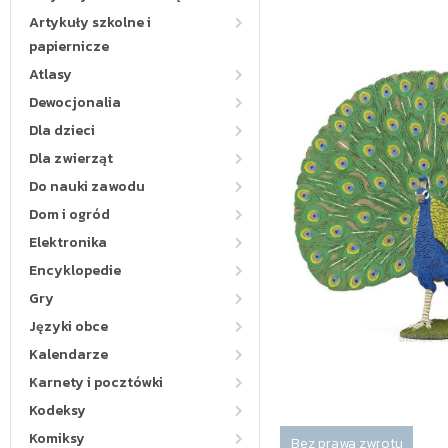
Artykuły szkolne i
papiernicze
Atlasy
Dewocjonalia
Dla dzieci
Dla zwierząt
Do nauki zawodu
Dom i ogród
Elektronika
Encyklopedie
Gry
Języki obce
Kalendarze
Karnety i pocztówki
Kodeksy
Komiksy
Bez prawa zwrotu