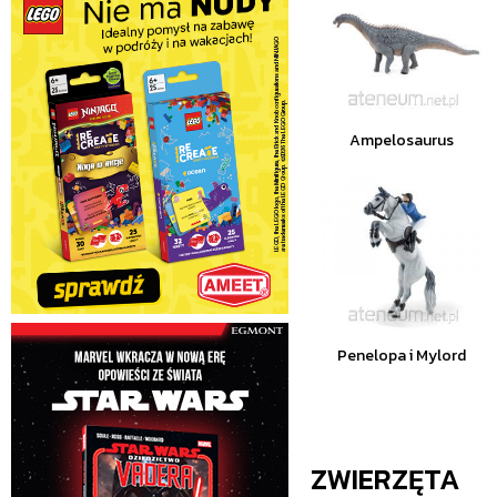
Ampelosaurus
Penelopa i Mylord
ZWIERZĘTA