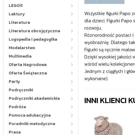
LEGO®
Wszystkie figurki Papo 
Lektury
dla dzieci. Figurki Papo
Literatura
rozwoju.
Literatura obcojęzyczna
Różnorodność postaci i
Logopedia i pedagogika
wyobraźnię. Dlatego ta
Modelarstwo
Figurki są ręcznie malo
Multimedia
Dzięki wysokiej jakości
wśród wielu kolekcjoneró
Oferta Nagrodowa
Jednym z ciągłych i głów
Oferta Świąteczna
wykonane).
Party
Podręczniki
INNI KLIENCI
Podręczniki akademickie
Podróże
Pomoce edukacyjne
Poradniki metodyczne
Prasa