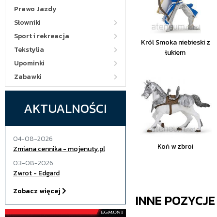
Prawo Jazdy
Słowniki
Sport i rekreacja
Król Smoka niebieski z
Tekstylia
łukiem
Upominki
Zabawki
AKTUALNOŚCI
04-08-2026
Koń w zbroi
Zmiana cennika - mojenuty.pl
03-08-2026
Zwrot - Edgard
Zobacz więcej
INNE POZYCJ