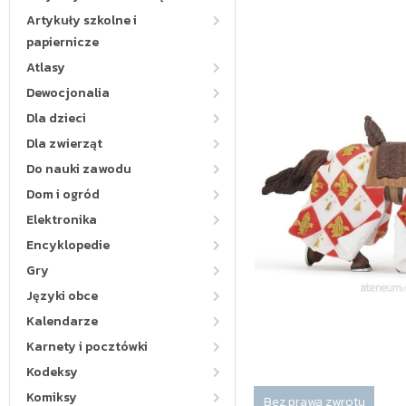
Artykuły szkolne i
papiernicze
Atlasy
Dewocjonalia
Dla dzieci
Dla zwierząt
Do nauki zawodu
Dom i ogród
Elektronika
Encyklopedie
Gry
Języki obce
Kalendarze
Karnety i pocztówki
Kodeksy
Komiksy
Bez prawa zwrotu