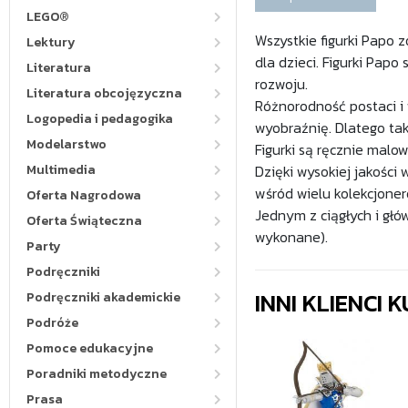
LEGO®
Wszystkie figurki Papo 
Lektury
dla dzieci. Figurki Papo
Literatura
rozwoju.
Literatura obcojęzyczna
Różnorodność postaci i
Logopedia i pedagogika
wyobraźnię. Dlatego ta
Modelarstwo
Figurki są ręcznie malo
Multimedia
Dzięki wysokiej jakości
wśród wielu kolekcjoneró
Oferta Nagrodowa
Jednym z ciągłych i głów
Oferta Świąteczna
wykonane).
Party
Podręczniki
INNI KLIENCI
Podręczniki akademickie
Podróże
Pomoce edukacyjne
Poradniki metodyczne
Prasa