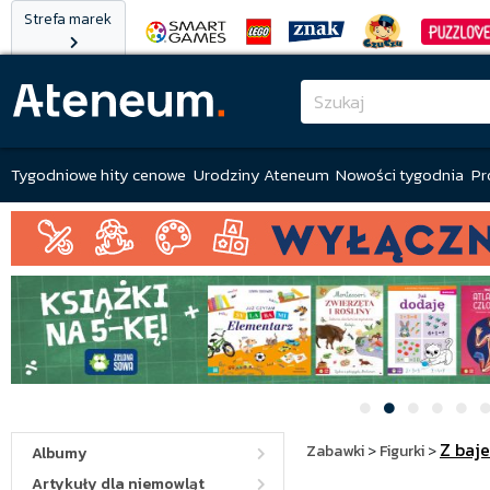
Strefa marek
Tygodniowe hity cenowe
Urodziny Ateneum
Nowości tygodnia
Pr
Z baj
Zabawki
>
Figurki
>
Albumy
Artykuły dla niemowląt