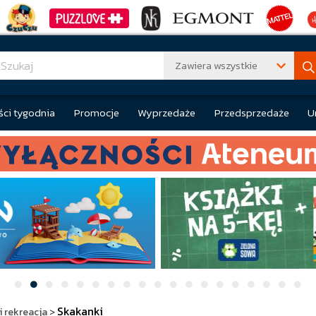
Zawiera wszystkie
ci tygodnia
Promocje
Wyprzedaże
Przedsprzedaże
U
Skakanki
i rekreacja
>