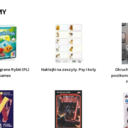
MY
rane Rybki (PL)
Naklejki na zeszyty. Psy i koty
Okruch
 Games
postkomu
K