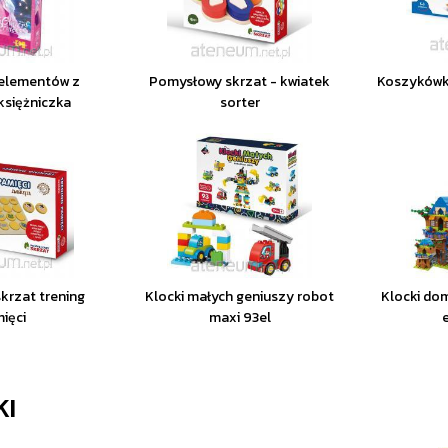
 elementów z
Pomysłowy skrzat - kwiatek
Koszykówk
księżniczka
sorter
krzat trening
Klocki małych geniuszy robot
Klocki do
ięci
maxi 93el
KI