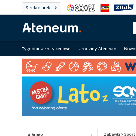
Strefa marek
Tygodniowe hity cenowe
Urodziny Ateneum
Nowoś
Zabawki
>
Sport 
Albumy