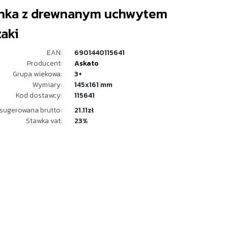
nka z drewnanym uchwytem
aki
EAN:
6901440115641
Producent:
Askato
Grupa wiekowa:
3+
Wymiary:
145x161 mm
Kod dostawcy:
115641
sugerowana brutto:
21.11zł
Stawka vat:
23%