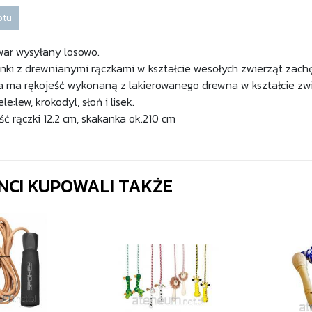
otu
war wysyłany losowo.
nki z drewnianymi rączkami w kształcie wesołych zwierząt zachę
 ma rękojeść wykonaną z lakierowanego drewna w kształcie zwie
:lew, krokodyl, słoń i lisek.
ć rączki 12.2 cm, skakanka ok.210 cm
ENCI KUPOWALI TAKŻE