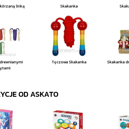
kórzaną linką
Skakanka
Skak
 drewnianymi
Tęczowa Skakanka
Skakanka dr
ytami
ZYCJE OD
ASKATO