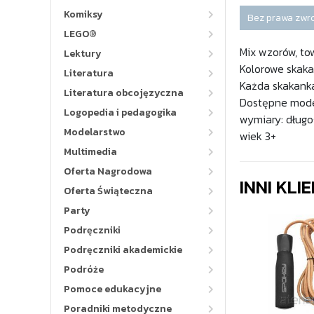
Komiksy
Bez prawa zwr
LEGO®
Mix wzorów, to
Lektury
Kolorowe skaka
Literatura
Każda skakanka
Literatura obcojęzyczna
Dostępne modele
Logopedia i pedagogika
wymiary: długoś
Modelarstwo
wiek 3+
Multimedia
Oferta Nagrodowa
INNI KLI
Oferta Świąteczna
Party
Podręczniki
Podręczniki akademickie
Podróże
Pomoce edukacyjne
Poradniki metodyczne