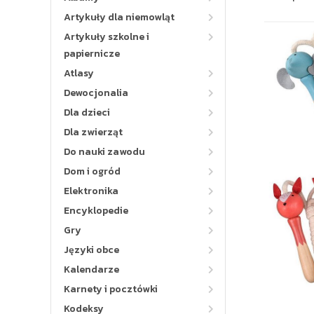
Artykuły dla niemowląt
Artykuły szkolne i
papiernicze
Atlasy
Dewocjonalia
Dla dzieci
Dla zwierząt
Do nauki zawodu
Dom i ogród
Elektronika
Encyklopedie
Gry
Języki obce
Kalendarze
Karnety i pocztówki
Kodeksy