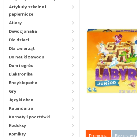
Artykuły szkolne i
papiernicze
Atlasy
Dewocjonalia
Dla dzieci
Dla zwierząt
Do nauki zawodu
Dom i ogród
Elektronika
Encyklopedie
Gry
Języki obce
Kalendarze
Karnety i pocztówki
Kodeksy
Komiksy
Promocja
Bez prawa 