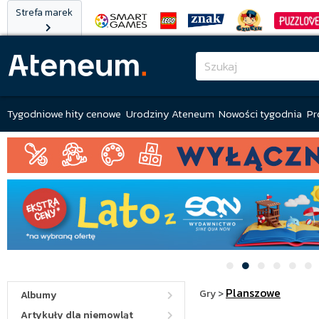
Strefa marek
Tygodniowe hity cenowe
Urodziny Ateneum
Nowości tygodnia
Pr
Planszowe
Gry
>
Albumy
Artykuły dla niemowląt