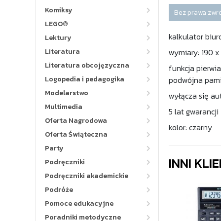
Komiksy
Bez prawa zwr
LEGO®
kalkulator biu
Lektury
Literatura
wymiary: 190 x
Literatura obcojęzyczna
funkcja pierwi
Logopedia i pedagogika
podwójna pamię
Modelarstwo
wyłącza się a
Multimedia
5 lat gwarancji
Oferta Nagrodowa
kolor: czarny
Oferta Świąteczna
Party
INNI KLI
Podręczniki
Podręczniki akademickie
Podróże
Pomoce edukacyjne
Poradniki metodyczne