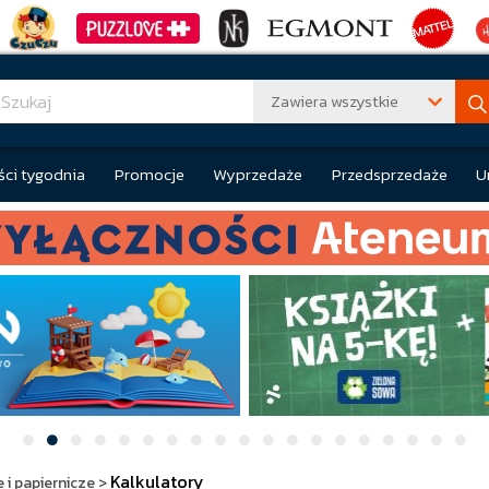
Zawiera wszystkie
ci tygodnia
Promocje
Wyprzedaże
Przedsprzedaże
U
Kalkulatory
 i papiernicze
>