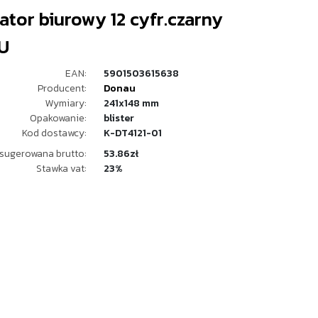
ator biurowy 12 cyfr.czarny
U
EAN:
5901503615638
Producent:
Donau
Wymiary:
241x148 mm
Opakowanie:
blister
Kod dostawcy:
K-DT4121-01
sugerowana brutto:
53.86zł
Stawka vat:
23%