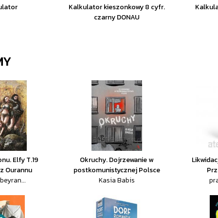
ulator
Kalkulator kieszonkowy 8 cyfr.
Kalkula
czarny DONAU
MY
nu. Elfy T.19
Okruchy. Dojrzewanie w
Likwidac
 z Ourannu
postkomunistycznej Polsce
Prz
beyran...
Kasia Babis
pr