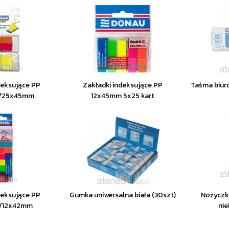
deksujące PP
Zakładki indeksujące PP
Taśma biur
/25x45mm
12x45mm 5x25 kart
deksujące PP
Gumka uniwersalna biała (30szt)
Nożyczki
/12x42mm
nie