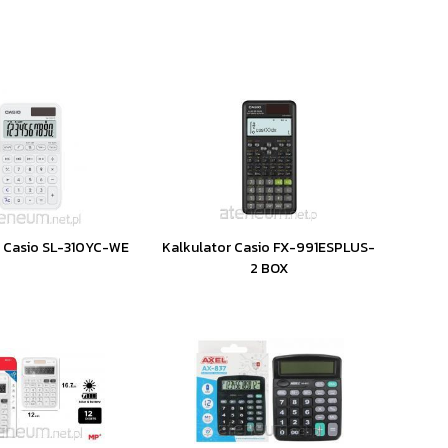
r Casio SL-310YC-WE
Kalkulator Casio FX-991ESPLUS-
2 BOX