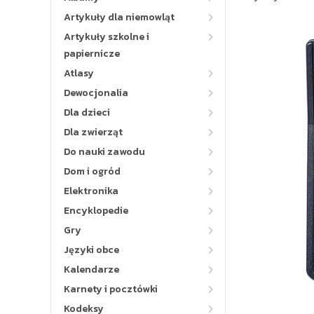
Artykuły dla niemowląt
Artykuły szkolne i
papiernicze
Atlasy
Dewocjonalia
Dla dzieci
Dla zwierząt
Do nauki zawodu
Dom i ogród
Elektronika
Encyklopedie
Gry
Języki obce
Kalendarze
Karnety i pocztówki
Kodeksy