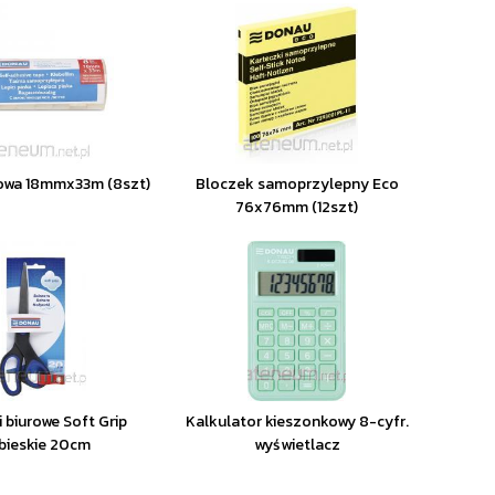
owa 18mmx33m (8szt)
Bloczek samoprzylepny Eco
76x76mm (12szt)
 biurowe Soft Grip
Kalkulator kieszonkowy 8-cyfr.
bieskie 20cm
wyświetlacz