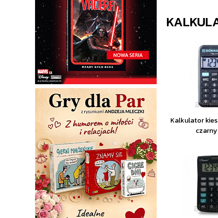
KALKUL
Kalkulator kie
czarn