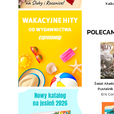
Kalk
POLECA
Świat Akwilo
Pustelnik
Eric Cor