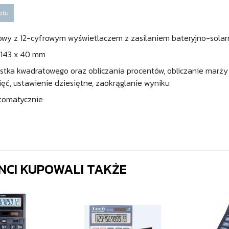
otu
rowy z 12-cyfrowym wyświetlaczem z zasilaniem bateryjno-sola
 143 x 40 mm
astka kwadratowego oraz obliczania procentów, obliczanie marży 
ć, ustawienie dziesiętne, zaokrąglanie wyniku
utomatycznie
ENCI KUPOWALI TAKŻE