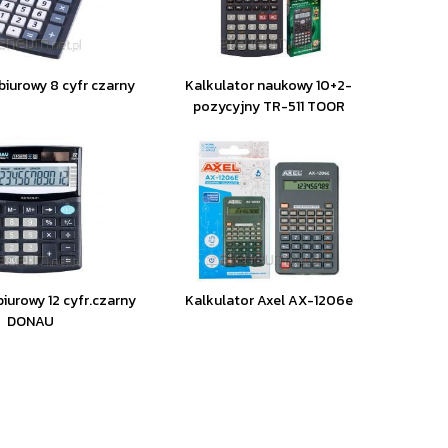
biurowy 8 cyfr czarny
Kalkulator naukowy 10+2-
pozycyjny TR-511 TOOR
biurowy 12 cyfr.czarny
Kalkulator Axel AX-1206e
DONAU