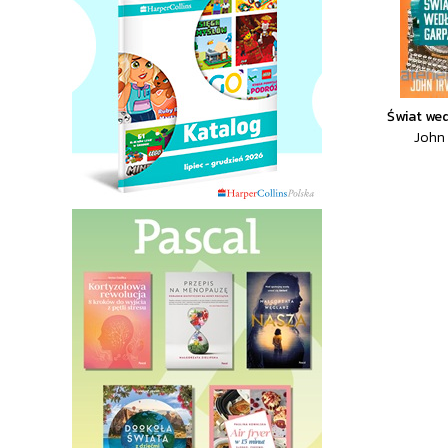
Świat we
John 