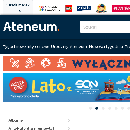
Strefa marek
Tygodniowe hity cenowe
Urodziny Ateneum
Nowości tygodnia
Pr
Albumy
Artykuły dla niemowląt