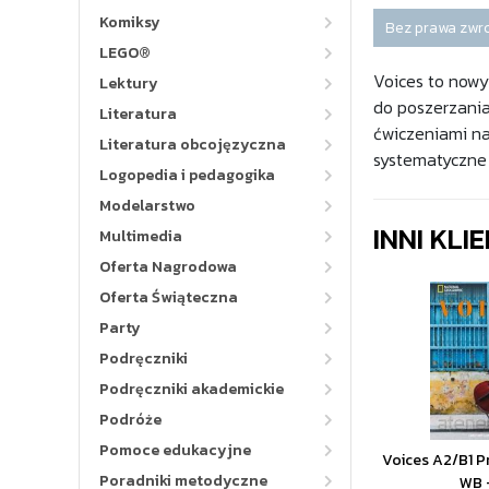
Komiksy
Bez prawa zwr
LEGO®
Voices to nowy 
Lektury
do poszerzania
Literatura
ćwiczeniami na
Literatura obcojęzyczna
systematyczne 
Logopedia i pedagogika
Modelarstwo
INNI KLI
Multimedia
Oferta Nagrodowa
Oferta Świąteczna
Party
Podręczniki
Podręczniki akademickie
Podróże
Pomoce edukacyjne
Voices A2/B1 P
Poradniki metodyczne
WB 