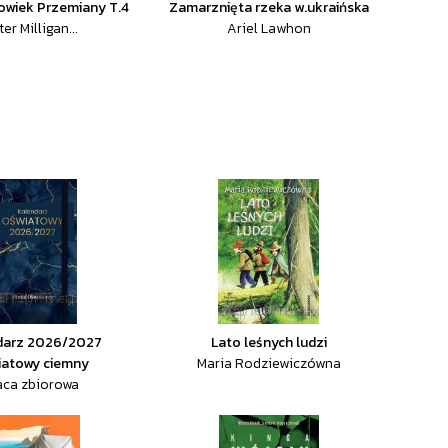
owiek Przemiany T.4
Zamarznięta rzeka w.ukraińska
er Milligan...
Ariel Lawhon
darz 2026/2027
Lato leśnych ludzi
iatowy ciemny
Maria Rodziewiczówna
aca zbiorowa