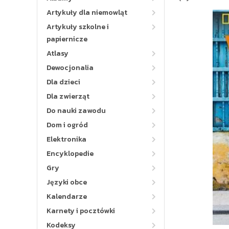
Artykuły dla niemowląt
Artykuły szkolne i
papiernicze
Atlasy
Dewocjonalia
Dla dzieci
Dla zwierząt
Do nauki zawodu
Dom i ogród
Elektronika
Encyklopedie
Gry
Języki obce
Kalendarze
Karnety i pocztówki
Kodeksy