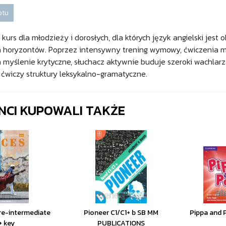
otu
kurs dla młodzieży i dorosłych, dla których język angielski jes
 horyzontów. Poprzez intensywny trening wymowy, ćwiczenia m
 myślenie krytyczne, słuchacz aktywnie buduje szeroki wachlar
ćwiczy struktury leksykalno-gramatyczne.
ENCI KUPOWALI TAKŻE
re-intermediate
Pioneer C1/C1+ b SB MM
Pippa and P
+ key
PUBLICATIONS