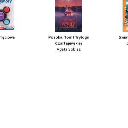
mięciowa
Posoka. Tom I Trylogii
Świa
Czartajewskiej
Agata Sobisz