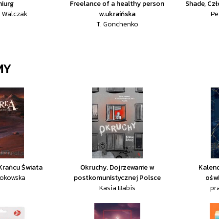
iurg
Freelance of a healthy person
Shade, Czł
a Walczak
w.ukraińska
Pet
T. Gonchenko
MY
 Krańcu Świata
Okruchy. Dojrzewanie w
Kalen
Kokowska
postkomunistycznej Polsce
ośw
Kasia Babis
pr