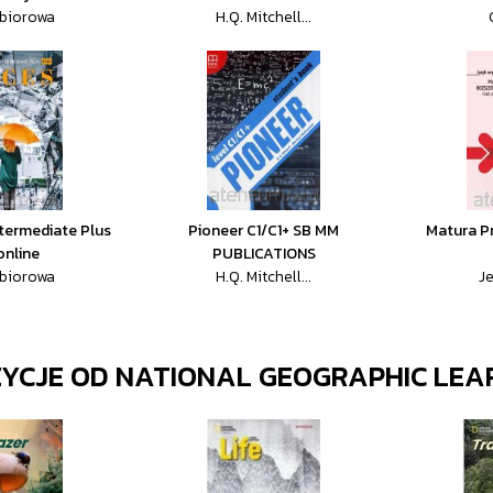
zbiorowa
H.Q. Mitchell...
ntermediate Plus
Pioneer C1/C1+ SB MM
Matura Pr
online
PUBLICATIONS
zbiorowa
H.Q. Mitchell...
J
ZYCJE OD
NATIONAL GEOGRAPHIC LEA