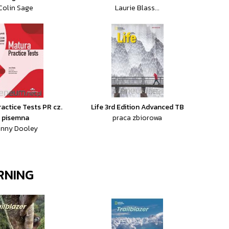
Colin Sage
Laurie Blass...
actice Tests PR cz.
Life 3rd Edition Advanced TB
pisemna
praca zbiorowa
enny Dooley
RNING