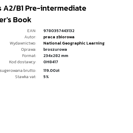
s A2/B1 Pre-intermediate
er's Book
EAN:
9780357443132
Autor:
praca zbiorowa
Wydawnictwo:
National Geographic Learning
Oprawa:
broszurowa
Format:
234x282 mm
Kod dostawcy:
0H8417
sugerowana brutto:
119.00zł
Stawka vat:
5%