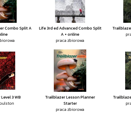
ter Combo Split A
Life 3rd ed Advanced Combo Split
Trailblaze
nline
A + online
pr
zbiorowa
praca zbiorowa
r Level 3 WB
Trailblazer Lesson Planner
Trailblaze
oulston
Starter
pr
praca zbiorowa