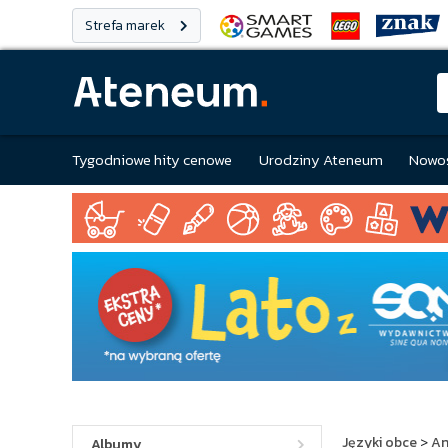
Strefa marek
Tygodniowe hity cenowe
Urodziny Ateneum
Nowoś
Języki obce
>
An
Albumy