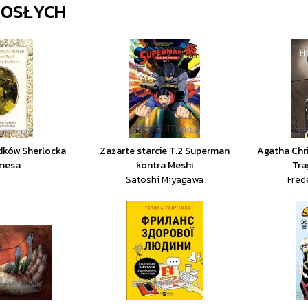
ROSŁYCH
dków Sherlocka
Zażarte starcie T.2 Superman
Agatha Chri
mesa
kontra Meshi
Tra
Satoshi Miyagawa
Fred