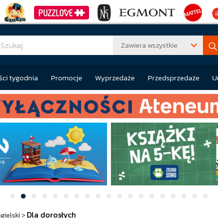
Zawiera wszystkie
ci tygodnia
Promocje
Wyprzedaże
Przedsprzedaże
U
Dla dorosłych
gielski
>