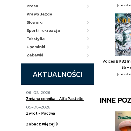
praca 
Prasa
Prawo Jazdy
Słowniki
Sport i rekreacja
Tekstylia
Upominki
Zabawki
Voices B1/B2 I
Sb + 
AKTUALNOŚCI
praca 
06-08-2026
INNE PO
Zmiana cennika - Alfa Pastello
05-08-2026
Zwrot - Pactwa
Zobacz więcej