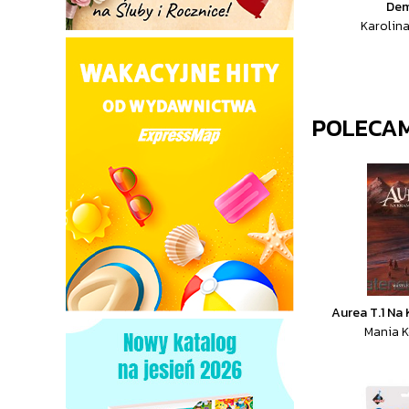
Dem
Karolin
POLECA
Aurea T.1 Na
Mania 