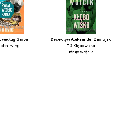
t według Garpa
Dedektyw Aleksander Zamojski
John Irving
T.3 Kłębowisko
Kinga Wójcik