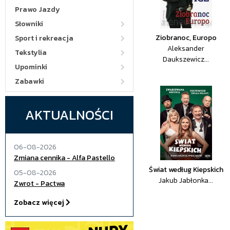
Prawo Jazdy
Słowniki
Ziobranoc, Europo
Sport i rekreacja
Aleksander
Tekstylia
Daukszewicz...
Upominki
Zabawki
AKTUALNOŚCI
06-08-2026
Zmiana cennika - Alfa Pastello
Świat według Kiepskich
05-08-2026
Jakub Jabłonka...
Zwrot - Pactwa
Zobacz więcej