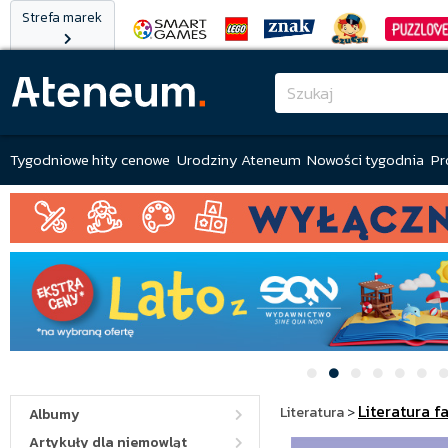
Strefa marek
Tygodniowe hity cenowe
Urodziny Ateneum
Nowości tygodnia
Pr
Literatura f
Literatura
>
Albumy
Artykuły dla niemowląt