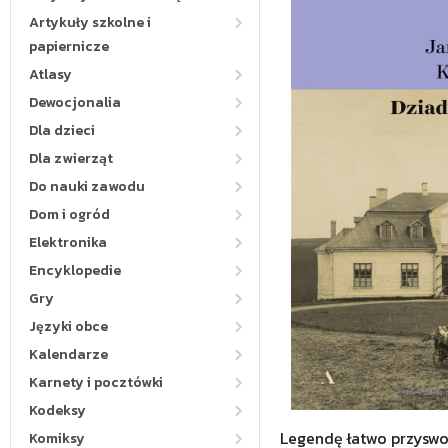
Artykuły szkolne i
papiernicze
Atlasy
Dewocjonalia
Dla dzieci
Dla zwierząt
Do nauki zawodu
Dom i ogród
Elektronika
Encyklopedie
Gry
Języki obce
Kalendarze
Karnety i pocztówki
Kodeksy
Legendę łatwo przyswoi
Komiksy