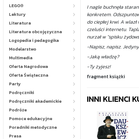
LEGO®
I nagle buchnęła staran
konkretem. Odszpuntowa
Lektury
do ciepłej krwi. A wlaz
Literatura
czeluści internetu. Ta
Literatura obcojęzyczna
nurzał w "spisku żydows
Logopedia i pedagogika
-Napisz, napisz. Jedyny
Modelarstwo
-Jaką władzę?
Multimedia
-Ty żyjesz!
Oferta Nagrodowa
Oferta Świąteczna
fragment książki
Party
Podręczniki
INNI KLIENCI
Podręczniki akademickie
Podróże
Pomoce edukacyjne
Poradniki metodyczne
Prasa