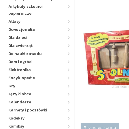
Artykuły szkolne i
papiernicze
Atlasy
Dewocjonalia
Dla dzieci
Dla zwierząt
Do nauki zawodu
Dom i ogród
Elektronika
Encyklopedie
Gry
Języki obce
Kalendarze
Karnety i pocztówki
Kodeksy
Komiksy
Bez prawa zwrotu