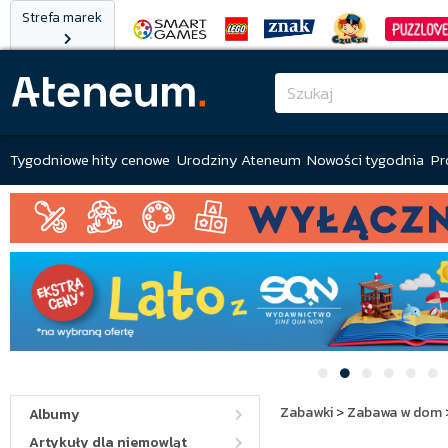
Strefa marek
Tygodniowe hity cenowe
Urodziny Ateneum
Nowości tygodnia
Pr
Zabawki
>
Zabawa w dom
Albumy
Artykuły dla niemowląt