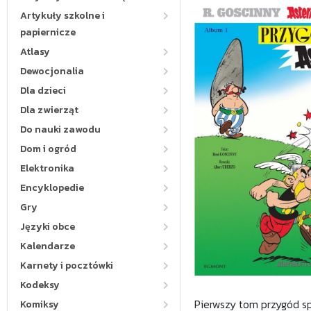
Artykuły szkolne i
papiernicze
Atlasy
Dewocjonalia
Dla dzieci
Dla zwierząt
Do nauki zawodu
Dom i ogród
Elektronika
Encyklopedie
Gry
Języki obce
Kalendarze
Karnety i pocztówki
Kodeksy
Pierwszy tom przygód sp
Komiksy