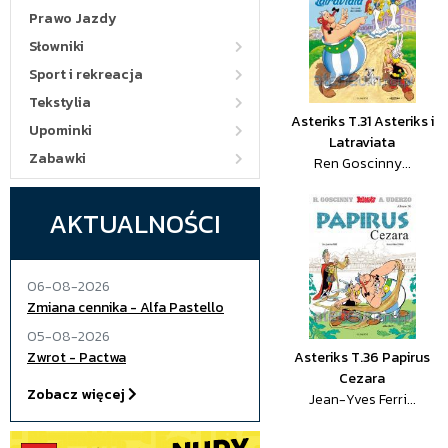
Prawo Jazdy
Słowniki
Sport i rekreacja
Tekstylia
Asteriks T.31 Asteriks i
Upominki
Latraviata
Zabawki
Ren Goscinny...
AKTUALNOŚCI
06-08-2026
Zmiana cennika - Alfa Pastello
05-08-2026
Zwrot - Pactwa
Asteriks T.36 Papirus
Cezara
Zobacz więcej
Jean-Yves Ferri...