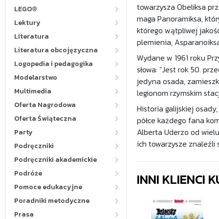
towarzysza Obeliksa prz
LEGO®
maga Panoramiksa, któr
Lektury
którego wątpliwej jako
Literatura
plemienia, Asparanoiks
Literatura obcojęzyczna
Wydane w 1961 roku Prz
Logopedia i pedagogika
słowa: "Jest rok 50. prz
Modelarstwo
jedyna osada, zamieszka
Multimedia
legionom rzymskim stac
Oferta Nagrodowa
Historia galijskiej osa
Oferta Świąteczna
półce każdego fana komi
Alberta Uderzo od wielu 
Party
ich towarzysze znaleźli
Podręczniki
Podręczniki akademickie
Podróże
INNI KLIENCI
Pomoce edukacyjne
Poradniki metodyczne
Prasa