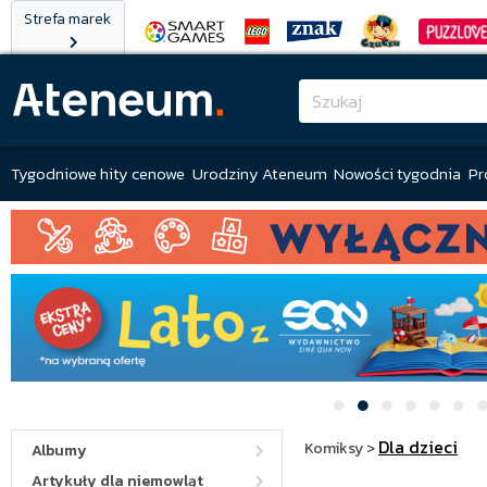
Strefa marek
Tygodniowe hity cenowe
Urodziny Ateneum
Nowości tygodnia
Pr
Dla dzieci
Komiksy
>
Albumy
Artykuły dla niemowląt