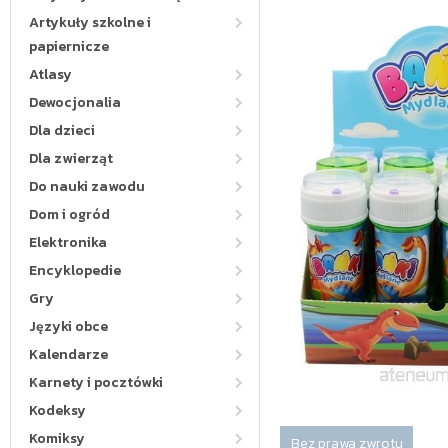
Artykuły szkolne i
papiernicze
Atlasy
Dewocjonalia
Dla dzieci
Dla zwierząt
Do nauki zawodu
Dom i ogród
Elektronika
Encyklopedie
Gry
Języki obce
Kalendarze
Karnety i pocztówki
Kodeksy
Komiksy
Bez prawa zwrotu