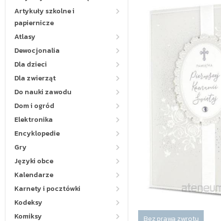
Artykuły szkolne i
papiernicze
Atlasy
Dewocjonalia
Dla dzieci
Dla zwierząt
Do nauki zawodu
Dom i ogród
Elektronika
Encyklopedie
Gry
Języki obce
Kalendarze
Karnety i pocztówki
Kodeksy
Komiksy
Bez prawa zwrotu