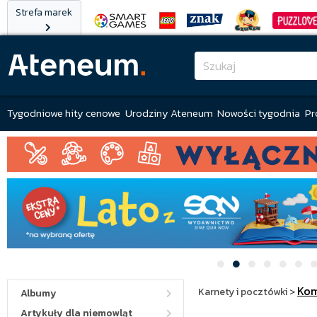
Strefa marek
Tygodniowe hity cenowe
Urodziny Ateneum
Nowości tygodnia
Pr
Kom
Karnety i pocztówki
>
Albumy
Artykuły dla niemowląt