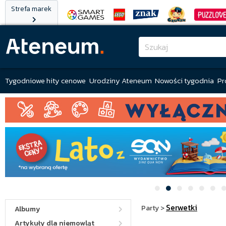
Strefa marek
Tygodniowe hity cenowe
Urodziny Ateneum
Nowości tygodnia
Pr
Serwetki
Party
>
Albumy
Artykuły dla niemowląt