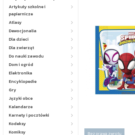
Artykuły szkolne i
papiernicze
Atlasy
Dewocjonalia
Dla dzieci
Dla zwierząt
Do nauki zawodu
Dom i ogród
Elektronika
Encyklopedie
Gry
Języki obce
Kalendarze
Karnety i pocztówki
Kodeksy
Komiksy
Bez prawa zwrotu