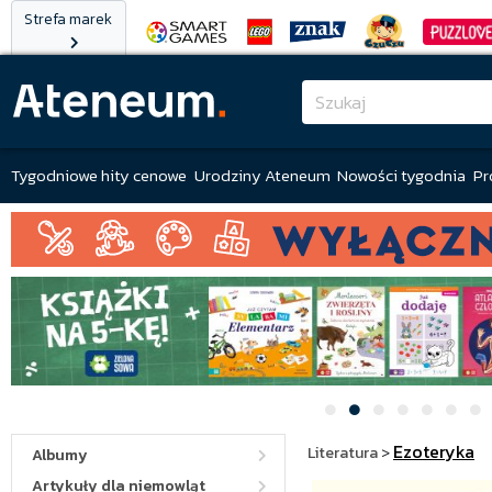
Strefa marek
Tygodniowe hity cenowe
Urodziny Ateneum
Nowości tygodnia
Pr
Ezoteryka
Literatura
>
Albumy
Artykuły dla niemowląt