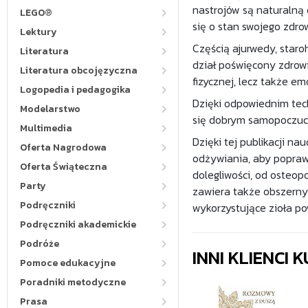
nastrojów są naturalną 
LEGO®
się o stan swojego zdro
Lektury
Częścią ajurwedy, staro
Literatura
dział poświęcony zdrowi
Literatura obcojęzyczna
fizycznej, lecz także em
Logopedia i pedagogika
Dzięki odpowiednim tec
Modelarstwo
się dobrym samopoczuci
Multimedia
Dzięki tej publikacji na
Oferta Nagrodowa
odżywiania, aby popraw
Oferta Świąteczna
dolegliwości, od osteop
Party
zawiera także obszerny 
Podręczniki
wykorzystujące zioła p
Podręczniki akademickie
Podróże
INNI KLIENCI
Pomoce edukacyjne
Poradniki metodyczne
Prasa