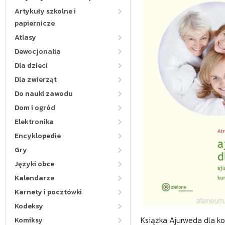
Artykuły szkolne i
papiernicze
Atlasy
Dewocjonalia
Dla dzieci
Dla zwierząt
Do nauki zawodu
Dom i ogród
Elektronika
Encyklopedie
Gry
Języki obce
Kalendarze
Karnety i pocztówki
Kodeksy
Książka Ajurweda dla ko
Komiksy