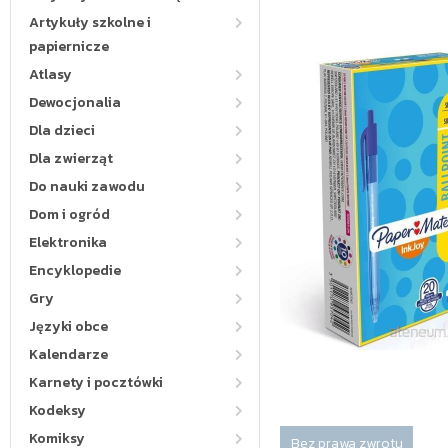
Artykuły szkolne i
papiernicze
Atlasy
Dewocjonalia
Dla dzieci
Dla zwierząt
Do nauki zawodu
Dom i ogród
Elektronika
Encyklopedie
Gry
Języki obce
Kalendarze
Karnety i pocztówki
Kodeksy
Komiksy
Bez prawa zwrotu