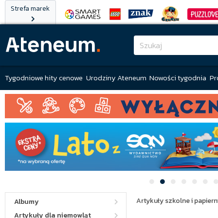
Strefa marek
Tygodniowe hity cenowe
Urodziny Ateneum
Nowości tygodnia
Pr
Artykuły szkolne i papiern
Albumy
Artykuły dla niemowląt