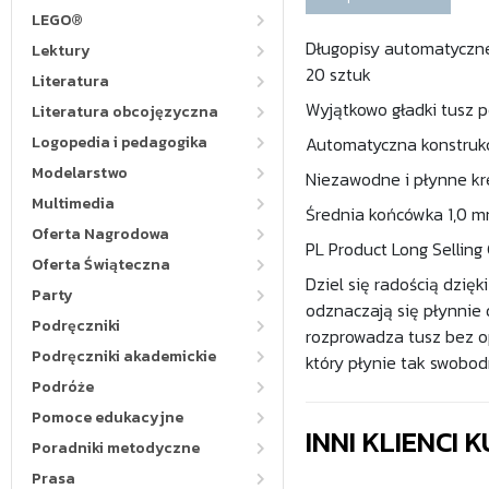
LEGO®
Długopisy automatyczne
Lektury
20 sztuk
Literatura
Wyjątkowo gładki tusz p
Literatura obcojęzyczna
Logopedia i pedagogika
Automatyczna konstrukcj
Modelarstwo
Niezawodne i płynne kre
Multimedia
Średnia końcówka 1,0 m
Oferta Nagrodowa
PL Product Long Selling
Oferta Świąteczna
Dziel się radością dzię
Party
odznaczają się płynnie
Podręczniki
rozprowadza tusz bez o
Podręczniki akademickie
który płynie tak swobodn
Podróże
Pomoce edukacyjne
INNI KLIENCI
Poradniki metodyczne
Prasa